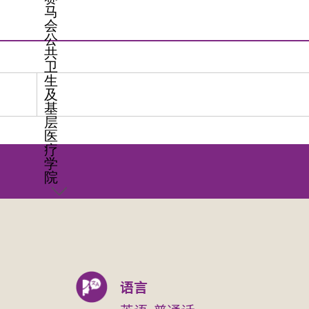
马
会
公
共
卫
生
及
基
层
医
疗
学
院
语言