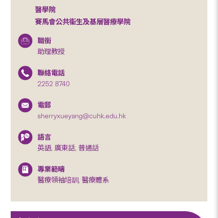
醫學院
賽馬會公共衞生及基層醫療學院
職銜
助理教授
聯絡電話
2252 8740
電郵
sherryxueyang@cuhk.edu.hk
語言
英語, 廣東話, 普通話
專業範疇
醫療領袖培訓, 醫療體系