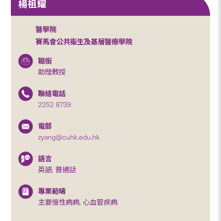
楊祖耀
醫學院
賽馬會公共衞生及基層醫療學院
職銜
助理教授
聯絡電話
2252 8739
電郵
zyang@cuhk.edu.hk
語言
英語, 普通話
專業範疇
主要慢性病病, 心血管疾病