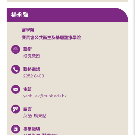
楊永強
醫學院
賽馬會公共衞生及基層醫療學院
職銜
研究教授
聯絡電話
2252 8403
電郵
yeoh_ek@cuhk.edu.hk
語言
英語, 廣東話
專業範疇