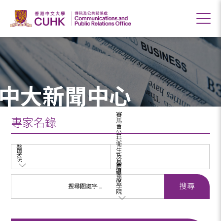
中大新聞中心
賽
專家名錄
馬
會
公
共
衞
醫
生
學
及
院
基
層
醫
療
學
院