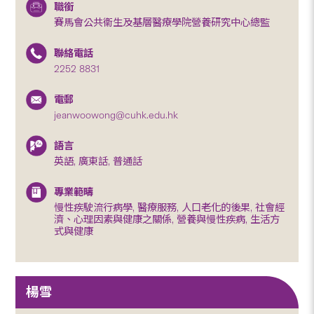
職銜
賽馬會公共衞生及基層醫療學院營養研究中心總監
聯絡電話
2252 8831
電郵
jeanwoowong@cuhk.edu.hk
語言
英語, 廣東話, 普通話
專業範疇
慢性疾駛流行病學, 醫療服務, 人口老化的後果, 社會經
濟、心理因素與健康之關係, 營養與慢性疾病, 生活方
式與健康
楊雪