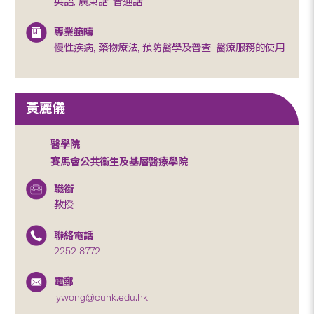
英語, 廣東話, 普通話
專業範疇
慢性疾病, 藥物療法, 預防醫學及普查, 醫療服務的使用
黃麗儀
醫學院
賽馬會公共衞生及基層醫療學院
職銜
教授
聯絡電話
2252 8772
電郵
lywong@cuhk.edu.hk