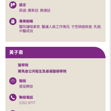
語言
英語, 廣東話, 普通話
專業範疇
醫院護理素質, 醫護人員工作情況, 子宮頸癌檢查, 乳癌,
中醫成效
黃子惠
醫學院
賽馬會公共衞生及基層醫療學院
職銜
客座教授
聯絡電話
2252 8777