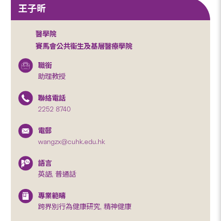
王子昕
醫學院
賽馬會公共衞生及基層醫療學院
職銜
助理教授
聯絡電話
2252 8740
電郵
wangzx@cuhk.edu.hk
語言
英語, 普通話
專業範疇
跨界別行為健康研究, 精神健康