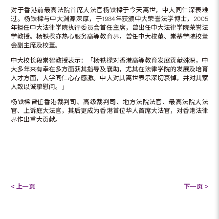
对于香港前最高法院首席大法官杨铁樑于今天离世，中大同仁深表难
过。杨铁樑与中大渊源深厚，于1984年获颁中大荣誉法学博士，2005
年担任中大法律学院执行委员会首任主席，曾出任中大法律学院荣誉法
学教授。杨铁樑亦热心服务高等教育界，曾任中大校董、崇基学院校董
会副主席及校董。
中大校长段崇智教授表示：「杨铁樑对香港高等教育发展贡献殊深，中
大多年来有幸在多方面获其指导及襄助，尤其在法律学院的发展及培育
人才方面，大学同仁心存感激。中大对其离世表示深切哀悼，并对其家
人致以诚挚慰问。」
杨铁樑曾任香港裁判司、高级裁判司、地方法院法官、最高法院大法
官、上诉庭大法官，其后更成为香港首位华人首席大法官，对香港法律
界作出重大贡献。
< 上一页
下一页 >