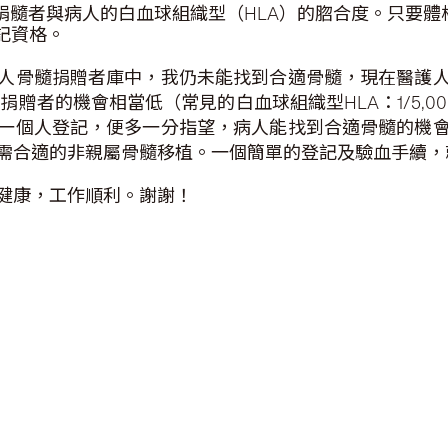
捐髓者與病人的白血球組織型（HLA）的脗合度。只要體
記資格。
人骨髓捐贈者庫中，我仍未能找到合適骨髓，現在醫護
機會相當低（常見的白血球組織型HLA：1/5,000 –1/1
一個人登記，便多一分指望，病人能找到合適骨髓的機
需合適的非親屬骨髓移植。一個簡單的登記及驗血手續，
健康，工作順利。謝謝！