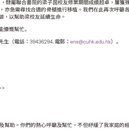
課程，隸屬聯合書院的梁子茵校友修業期間成績超卓，屢獲
，亦急需尋找合適的骨髓進行移植。我們在此再次呼籲
驗，以幫助梁校友延續生命。
能慷慨幫忙｡
電話：39436294, 電郵：
ens@cuhk.edu.hk
）｡
>>
及幫助。你們的熱心呼籲及幫忙，不但紓緩了我家庭的