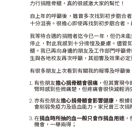
力行捐贈骨髓，真的很感激大家的幫忙！
自上年的呼籲後，雖曾多次找到初步脗合者
十分沮喪。很擔心即使再找到初步脗合者，
我等待合適的捐贈者迄今已一年，但仍未能
停止，對此我感到十分徬惶及憂慮。儘管
髓。我已再向身邊的朋友及工作部門呼籲骨
生與各地校友再次呼籲，其迴響及效果必定
有很多朋友上次看到有關我的報導及呼籲後
有些朋友
擔心捐骨髓會很痛
，但其實現今
臂時感到些微痛楚，但疼痛會很快減輕消
亦有些朋友
擔心捐骨髓會影響健康
，根據
會削弱免疫力及造血能力。家兄曾三次捐
在
捐血時所抽的血一般只會作捐血用途
，
機會，一舉兩得；