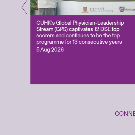
CUHK’s Global Physician-Leadership
e-based
Stream (GPS) captivates 12 DSE top
ss Asia
scorers and continues to be the top
uation and
programme for 13 consecutive years
 (ITECH)
5 Aug 2026
cess to
CONNE