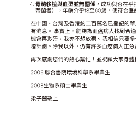
骨髓移植與血型並無關係
，成功與否在乎
帶菌者），年齡介乎18至60歲，便符合登
在中國、台灣及香港約二百萬名已登記的華
有消息。 事實上，能夠為血癌病人找到合適捐贈者的
機會再渺茫，我亦不想放棄。我相信只要多
贈計劃。除我以外，仍有許多血癌病人正急
再次感謝您們的熱心幫忙！並祝願大家身體
2006 聯合書院環境科學系畢業生
2008生物系碩士畢業生
梁子茵敬上