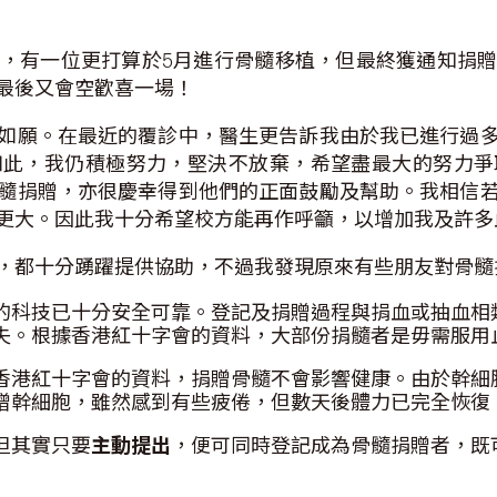
，有一位更打算於5月進行骨髓移植，但最終獲通知捐
最後又會空歡喜一場！
如願。在最近的覆診中，醫生更告訴我由於我已進行過
如此，我仍積極努力，堅決不放棄，希望盡最大的努力爭
髓捐贈，亦很慶幸得到他們的正面鼓勵及幫助。我相信
更大。因此我十分希望校方能再作呼籲，以增加我及許多
，都十分踴躍提供協助，不過我發現原來有些朋友對骨髓
的科技已十分安全可靠。登記及捐贈過程與捐血或抽血相
失。根據香港紅十字會的資料，大部份捐髓者是毋需服用
香港紅十字會的資料，捐贈骨髓不會影響健康。由於幹細
贈幹細胞，雖然感到有些疲倦，但數天後體力已完全恢復
但其實只要
主動提出
，便可同時登記成為骨髓捐贈者，既