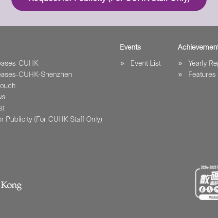
Events
Achievemen
leases-CUHK
Event List
Yearly Re
leases-CUHK-Shenzhen
Features
Touch
ws
st
r Publicity (For CUHK Staff Only)