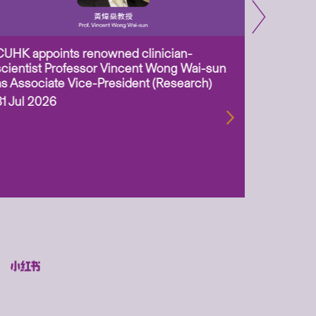
CUHK appoints renowned clinician-
Two CUHK
scientist Professor Vincent Wong Wai-sun
million 
as Associate Vice-President (Research)
Scheme 
ageing-r
31 Jul 2026
biotechn
29 Jul 2