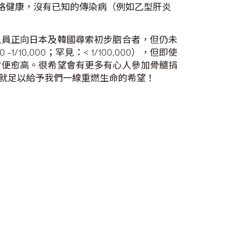
格健康，沒有已知的傳染病（例如乙型肝炎
人員正向日本及韓國尋索初步脗合者，但仍未
0,000；罕見：< 1/100,000），但即使
會便愈高。很希望會有更多有心人參加骨髓捐
就足以給予我們一線重燃生命的希望！