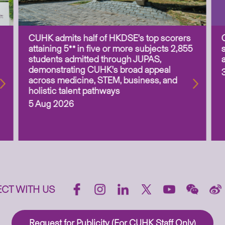
CUHK admits half of HKDSE’s top scorers
attaining 5** in five or more subjects 2,855
students admitted through JUPAS,
demonstrating CUHK’s broad appeal
across medicine, STEM, business, and
holistic talent pathways
5 Aug 2026
CT WITH US
Request for Publicity (For CUHK Staff Only)