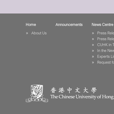
Home
Announcements
News Centre
About Us
Press Re
Press Re
CUHK in 
In the Ne
Experts Li
Request fo