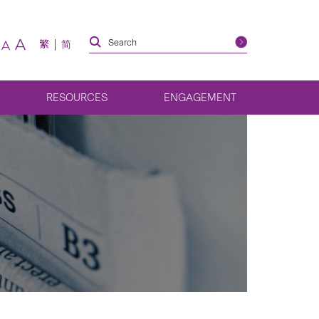
A
繁
简
A
RESOURCES
ENGAGEMENT