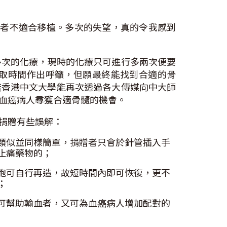
贈者不適合移植。多次的失望，真的令我感到
多次的化療，現時的化療只可進行多兩次便要
取時間作出呼籲，但願最終能找到合適的骨
若香港中文大學能再次透過各大傳媒向中大師
血癌病人尋獲合適骨髓的機會。
捐贈有些誤解：
類似並同樣簡單，捐贈者只會於針管插入手
止痛藥物的；
胞可自行再造，故短時間內即可恢復，更不
；
可幫助輸血者，又可為血癌病人增加配對的