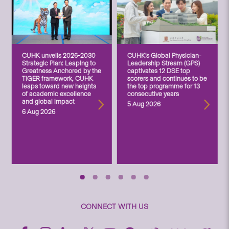
CUHK unveils 2026-2030
CUHK’s Global Physician-
Strategic Plan: Leaping to
Leadership Stream (GPS)
Greatness Anchored by the
captivates 12 DSE top
TIGER framework, CUHK
scorers and continues to be
leaps toward new heights
the top programme for 13
of academic excellence
consecutive years
and global impact
5 Aug 2026
6 Aug 2026
CONNECT WITH US