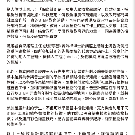
與、部份學校更是全校參加，總參加師生人數約3,000人。
劉大偉博士表示：「保育計劃是一項集大學植物學課程、自然科學、採
集及分析環境數據、科技應用、傳授及推廣保育知識，以及政府部門與
社區合作於一身的STEM教育活動。同時也是香港及亞洲地區在結合政
府部門參與、科學研究、教育，以及植物保育工作上的重大突破。我期
望透過保育計劃，結合政府、學術界及教育界的力量，一同為香港的植
物教育、保育及研究作出貢獻。」
漁護署自然護理主任 (技術事務) 曾浩樑博士於講座上講解土沉香為何成
為受保護物種，四所參加計劃的先導學校的代表亦於講座上，分享他們
如何利用人工智能、機械人工程 (robotics) 及物聯網技術進行植物保育
的經驗。
此外，標本館教育經理王天行先生亦介紹普查計劃及繪畫計劃的詳情。
標本館將為參與普查計劃的學校提供相關植物學知識，包括香港常見的
物種，以及各類花果植物特徵等。學生將於學校及鄰近社區進行植物品
種普查工作，並利用流動裝置記錄植物的位置。普查計劃旨在訓練學生
自行以STEM 元素每年製作社區植物品種地圖，以觀察有關變化，並將
相關植物知識及資訊上載至參與學校的網頁，讓公眾瀏覽，貢獻社區。
參加繪畫計劃的學生，不但可以學習基本植物知識，更有機會利用不同
STEM 工具記錄各類植物的特徵。他們將以黑白繪畫技術記錄植物特
徵；以及運用彩色繪畫技巧，結合藝術與真實科學記錄，繪製植物科學
藝術圖像。
以上三項教育計劃均歡迎本港中、小學參與，詳情請瀏覽：