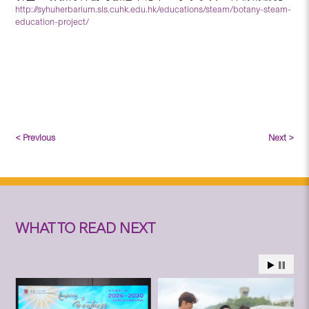
http://syhuherbarium.sls.cuhk.edu.hk/educations/steam/botany-steam-
education-project/
< Previous
Next >
WHAT TO READ NEXT