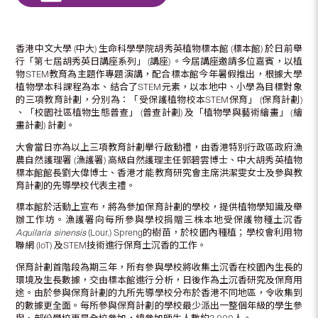
香港中文大學 (中大) 生命科學學院胡秀英植物標本館 (標本館) 於日前舉
行「第七屆胡秀英日講座系列」 (講座) 。今屆講座邀請多位嘉賓，以植
物STEM教育為主題作專題演講，配合標本館今年暑假推出，根據大學
植物學本科課程為本、結合了STEM元素，以本地中、小學為目標對象
的三項教育計劃，分別為：「受保護植物校本STEM保育」 (保育計劃)
、「校園社區植物生態普查」 (普查計劃) 及「植物學與藝術繪畫」 (繪
畫計劃) 計劃。
大會當日亦為以上三項教育計劃擧行啟動禮，由香港特別行政區政府漁
農自然護理署 (漁護署) 高級自然護理主任郭碧雲博士、中大胡秀英植物
標本館館長劉大偉博士、香港才能教育研究會主席洪潔雯女士及參與教
育計劃的先導學校代表主禮。
標本館於活動上宣布，將為參加保育計劃的學校，提供植物學知識及舉
辦工作坊。漁護署向每所參與學校捐贈三株本地受保護物種土沉香
Aquilaria sinensis
(Lour.) Spreng的樹苗，於校園內種植；學校會利用物
聯網 (IoT) 及STEM技術進行保育土沉香的工作。
保育計劃首階段為期三年，所有參與學校將收集土沉香在校園內生長的
環境及生長數據，交由標本館進行分析，日後作為土沉香研究及保育用
途。由於參與保育計劃的九所先導學校分布於香港不同地區，令收集到
的數據更全面。每所參與保育計劃的學校最少派出一整個年級的學生參