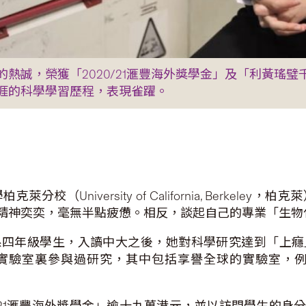
熱誠，榮獲「2020/21滙豐海外獎學金」及「利黃瑤
涯的科學學習歷程，表現雀躍。
校（University of California, Berke
還是精神奕奕，毫無半點疲憊。相反，談起自己的專業「生
系四年級學生，入讀中大之後，她對科學研究達到「上癮
驗室裏參與過研究，其中包括享譽全球的實驗室，例如柏
/21滙豐海外獎學金」逾十九萬港元，並以訪問學生的