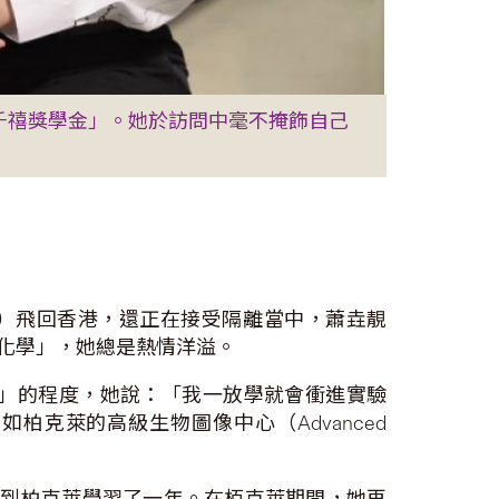
璧千禧獎學金」。她於訪問中毫不掩飾自己
ley，柏克萊）飛回香港，還正在接受隔離當中，蕭垚靚
物化學」，她總是熱情洋溢。
」的程度，她說：「我一放學就會衝進實驗
克萊的高級生物圖像中心（Advanced
身分到柏克萊學習了一年。在栢克萊期間，她再