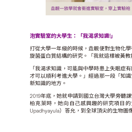
垚靚一放學就會衝進實驗室，穿上實驗袍
泡實驗室的
大學生：「我渴求
知識
!」
打從大學一年級的時候，垚靚便對生物化學
旋菌蛋白質結構的研究。「我就這樣被黃教
「我渴求知識，可能與中學時患上失眠症有
才可以順利考進大學。」經過那一段「知識
新知識的地方。
2019年底，她就申請到國立台灣大學旁
柏克萊時，她向自己感興趣的研究項目的負責教授
Upadhyayula）答允，到全球頂尖的生物