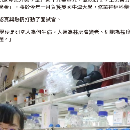
學金」，將於今年十月負笈英國牛津大學，修讀神經科學
認真與熱情打動了面試官。
學便是研究人為何生病。人類為甚麼會變老、細胞為甚
題。」