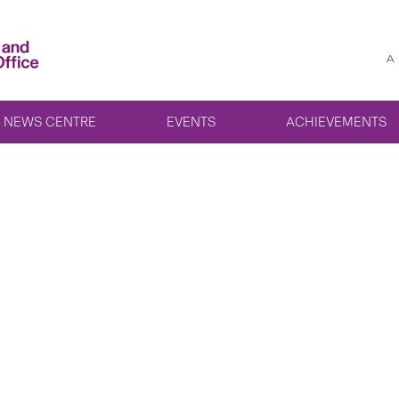
A
NEWS CENTRE
EVENTS
ACHIEVEMENTS
the Dream w
hip – Rice