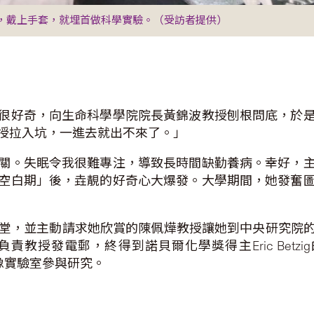
，戴上手套，就埋首做科學實驗。（受訪者提供）
很好奇，向生命科學學院院長黃錦波教授刨根問底，於
授拉入坑，一進去就出不來了。」
關。失眠令我很難專注，導致長時間缺勤養病。幸好，
空白期」後，垚靚的好奇心大爆發。大學期間，她發奮
聽課堂，並主動請求她欣賞的陳佩燁教授讓她到中央研究院
發電郵，終得到諾貝爾化學獎得主Eric Betzig的搭檔
圖像實驗室參與研究。