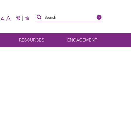
A
繁
简
A
RESOURCES
ENGAGEMENT
ith a
 Siu