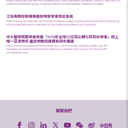
https://www.cpr.cuhk.edu.hk/tc/press/cuhk-vice-chancellor-professor-rocky-s-tuan-and-cu-
medicine-professor-gang-li-named-fellows-of-orthopaedic-research-society/
江培勇教授榮膺美國發明家學會傑出會員
https://www.cpr.cuhk.edu.hk/tc/press/professor-peiyong-jiang-becomes-first-hong-kong-
scholar-elected-senior-member-of-the-national-academy-of-inventors/
中大醫學院兩學者榮膺「2019年全球20位頂尖轉化研究科學家」榜上
唯一亞洲學府 盧煜明教授連續第四年獲選
https://www.cpr.cuhk.edu.hk/tc/press/two-cuhk-scholars-named-worlds-top-20-
translational-researchersprofessor-dennis-lo-receives-the-honour-for-the-fourth-
consecutive-year/
聯繫我們