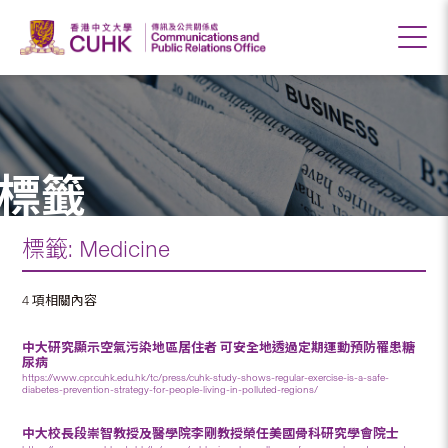
標籤
標籤: Medicine
4 項相關內容
中大研究顯示空氣污染地區居住者 可安全地透過定期運動預防罹患糖
尿病
https://www.cpr.cuhk.edu.hk/tc/press/cuhk-study-shows-regular-exercise-is-a-safe-
diabetes-prevention-strategy-for-people-living-in-polluted-regions/
中大校長段崇智教授及醫學院李剛教授榮任美國骨科研究學會院士