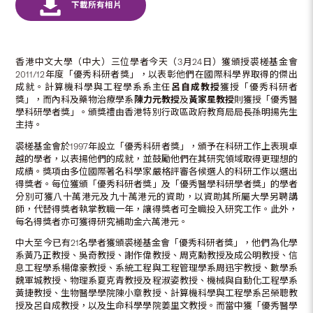
香港中文大學（中大）三位學者今天（3月24日）獲頒授裘槎基金會
2011/12年度「優秀科研者獎」，以表彰他們在國際科學界取得的傑出
成就。計算機科學與工程學系系主任
呂自成教授
獲授「優秀科研者
獎」，而內科及藥物治療學系
陳力元教授
及
黃家星教授
則獲授「優秀醫
學科研學者獎」。頒獎禮由香港特別行政區政府教育局局長孫明揚先生
主持。
裘槎基金會於1997年設立「優秀科研者獎」，頒予在科研工作上表現卓
越的學者，以表揚他們的成就，並鼓勵他們在其研究領域取得更理想的
成績。獎項由多位國際著名科學家嚴格評審各候選人的科研工作以選出
得獎者。每位獲頒「優秀科研者獎」及「優秀醫學科研學者獎」的學者
分別可獲八十萬港元及九十萬港元的資助，以資助其所屬大學另聘講
師，代替得獎者執掌教職一年，讓得獎者可全職投入研究工作。此外，
每名得獎者亦可獲得研究補助金六萬港元。
中大至今已有21名學者獲頒裘槎基金會「優秀科研者獎」，他們為化學
系黃乃正教授、吳奇教授、謝作偉教授、周克勳教授及成公明教授、信
息工程學系楊偉豪教授、系統工程與工程管理學系周迅宇教授、數學系
魏軍城教授、物理系夏克青教授及程淑姿教授、機械與自動化工程學系
黃捷教授、生物醫學學院陳小章教授、計算機科學與工程學系呂榮聰教
授及呂自成教授，以及生命科學學院姜里文教授。而當中獲「優秀醫學