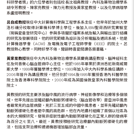
科研學者獎」的六位學者則包括校長沈祖堯教授、內科及藥物治療學系
胡令芳教授、陳家亮教授、陳力元教授及黃家星教授，以及化學病理學
系盧煜明教授。
呂自成教授
現任中大計算機科學與工程學系系主任。他早年於加州大學
洛杉磯分校取得計算機科學博士學位，後加入IBM聖荷西研究實驗室
（現稱愛曼登研究中心）參與多項關於檔案系統及輸入與輸出並行結構
的研究及發展項目。他的研究範疇為設計及分析電腦及通訊系統。他是
計算機器學會（ACM）及電機及電子工程師學會（IEEE）的院士。呂
教授熱心教學，同時好學不倦，閒餘時喜愛閱讀各類書籍。
黃家星教授
現任中大內科及藥物治療學系莫慶堯講座教授、腦神經科主
任及何善衡心腦血管病中心主任。他於1985年畢業於澳洲悉尼新南威爾
斯大學，1999年獲醫學博士學位。1993年加入中大內科學系擔任講師，
2006年晉升為講座教授。他分別於1994及1995年獲授香港內科醫學院
院士及香港專科學院院士，2000年成為英國倫敦皇家內科醫學院榮授
院士。
黃教授的研究主要涉及腦中風的流行病學、神經影像學和治療等多個領
域。他率先提出並確認顱內動脈粥樣硬化（腦血管收窄）是亞洲中風患
者最常見的血管病變，見於三至五成的中國中風患者，並率先確認顱內
動脈粥樣硬化患者是中風的高危群。他在內地農村組織了首個以社區為
本的大規模研究，發現非症狀性顱內動脈粥樣硬化在正常人群的發病率
為百分之七至八。最近，黃教授積極研究治療顱內動脈粥樣硬化的療
法，包括支架治療和通過機器增加腦部血流量。