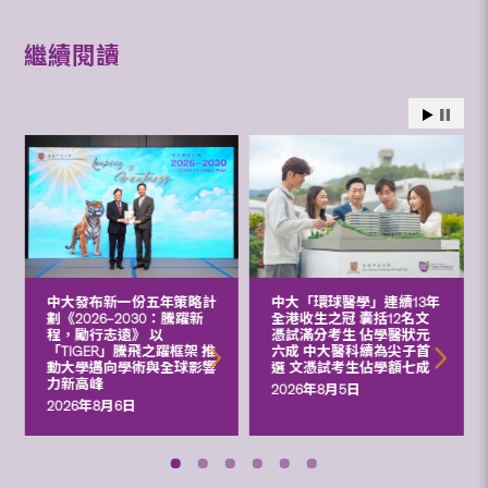
繼續閱讀
中大發布新一份五年策略計
中大「環球醫學」連續13年
劃《2026‒2030：騰躍新
全港收生之冠 囊括12名文
程，勵行志遠》 以
憑試滿分考生 佔學醫狀元
「TIGER」騰飛之躍框架 推
六成 中大醫科續為尖子首
動大學邁向學術與全球影響
選 文憑試考生佔學額七成
力新高峰
2026年8月5日
2026年8月6日