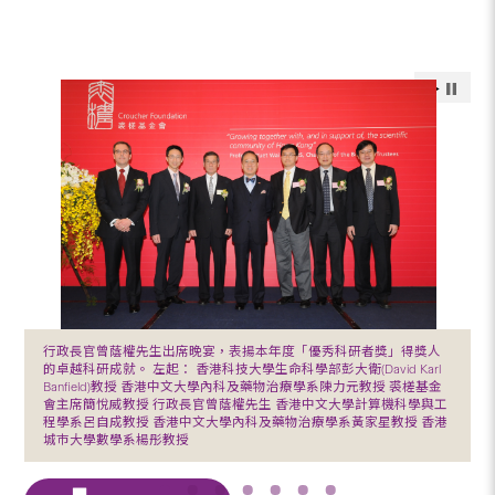
行政長官曾蔭權先生出席晚宴，表揚本年度「優秀科研者獎」得獎人
的卓越科研成就。 左起： 香港科技大學生命科學部彭大衛(David Karl
Banfield)教授 香港中文大學內科及藥物治療學系陳力元教授 裘槎基金
會主席簡悅威教授 行政長官曾蔭權先生 香港中文大學計算機科學與工
程學系呂自成教授 香港中文大學內科及藥物治療學系黃家星教授 香港
城巿大學數學系楊彤教授