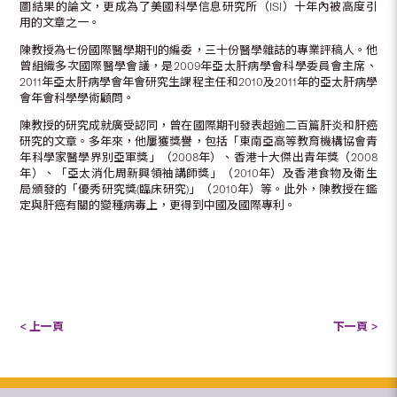
圖結果的論文，更成為了美國科學信息研究所（ISI）十年內被高度引
用的文章之一。
陳教授為七份國際醫學期刊的編委，三十份醫學雜誌的專業評稿人。他
曾組織多次國際醫學會議，是2009年亞太肝病學會科學委員會主席、
2011年亞太肝病學會年會研究生課程主任和2010及2011年的亞太肝病學
會年會科學學術顧問。
陳教授的研究成就廣受認同，曾在國際期刊發表超逾二百篇肝炎和肝癌
研究的文章。多年來，他屢獲獎譽，包括「東南亞高等教育機構協會青
年科學家醫學界別亞軍獎」（2008年）、香港十大傑出青年獎（2008
年）、「亞太消化周新興領袖講師獎」（2010年）及香港食物及衛生
局頒發的「優秀研究獎(臨床研究)」（2010年）等。此外，陳教授在鑑
定與肝癌有關的變種病毒上，更得到中國及國際專利。
< 上一頁
下一頁 >