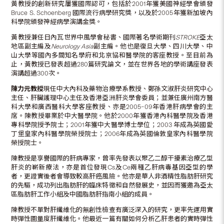
黃教授的創新研究屢獲國際認可，包括於2001年獲美國神經學會頒發
Bruce S. Schoenberg 國際流行病學研究獎，以及於2005年獲新加坡內
科學院頒發神經病學演講金獎。
黃教授兼任日內瓦世界中風學會秘書、國際著名學術期刊
STROKE
亞太
地區副主編及
Neurology Asia
副主編。他也是復旦大學、四川大學、中
山大學等國內多間知名學府和北京協和醫學院的客座教授。至目前為
止，黃教授已發表超過280篇研究論文，並在世界各地的學術講座發表
演講超過300次。
陳力元教授
現任中大內科及藥物治療學系教授、鄭孫文淑肝炎研究中心
主任、肝臟護理中心主任及香港亞洲肝炎學會委員；並兼任廣州南方醫
科大學和廣西醫科大學客座教授、亦是2005–09年香港肝病學會的主
席。陳教授畢業於中大醫學院。他於2000年獲香港內科醫學院及香港
專科學院授予院士；2001年獲中大醫學博士學位；2003 年成為英國愛
丁堡皇家內科醫學院榮授院士；2006年成為英國倫敦皇家內科醫學院
榮授院士。
陳教授是享譽國際的肝病專家，曾率先發表以聚乙二醇干擾素治療乙型
肝炎的嶄新療法，亦是首位發現Cs及Ce兩種乙肝病毒基因亞型的學
者，更證實後者會導致較高肝癌風險。他亦是華人非酒精性脂肪肝研究
的先驅，成功列出脂肪肝的臨床特徵和自然發展史，並因而獲邀為亞太
區脂肪肝工作小組及中國脂肪肝指南小組的成員。
陳教授不單對肝纖維化的無創性檢查有廣泛深入的研究，更率先運用實
時彈性圖量度肝纖維化。他最近一篇有關如何分析乙肝患者的實時彈性