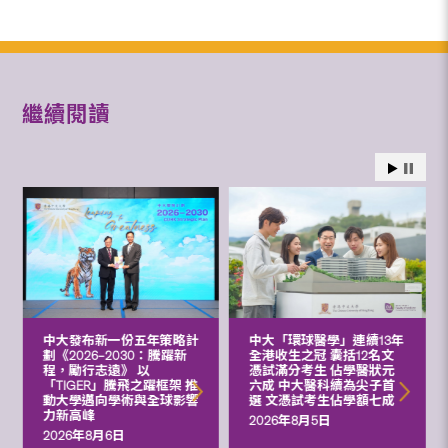
繼續閱讀
中大發布新一份五年策略計
中大「環球醫學」連續13年
劃《2026‒2030：騰躍新
全港收生之冠 囊括12名文
程，勵行志遠》 以
憑試滿分考生 佔學醫狀元
「TIGER」騰飛之躍框架 推
六成 中大醫科續為尖子首
動大學邁向學術與全球影響
選 文憑試考生佔學額七成
力新高峰
2026年8月5日
2026年8月6日