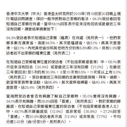
香港中文大學（中大）香港亞太研究所於2019年7月19日至30日晚上進
行電話訪問調查，探討一般市民對自己家鄉的看法，94.3%受訪者回答
知道自己家鄉在何處，當中58.1%回答表示從來沒有回去或是最近三年
沒有回鄉。調查結果摘要如下：
94.3%受訪者表示知道自己家鄉（籍貫）在何處（見附表一），他們家
鄉多數在廣東省，高達84.5%，其次是福建省，佔5.1%，再其次是香
港，佔2.1%，內地其他省份和其他地方分別有6.8%和1.3%，另有0.3%受
訪者說不出家鄉的確實位置（見附表二）。
在知道自己家鄉確實位置的受訪者（不包括家鄉是香港）中，58.1%表
示從來沒有回去（30.9%）或是最近三年沒有回鄉（27.2%）；在最近
三年曾回去1至5次的有30.9%， 6至10次有6.5%，11次或以上有3.0%
（見附表三）。受訪者最近三年回鄉的主要原因是探親、拜年、過節、
飲宴等家族聚會活動，佔66.4%，其次是祭祖掃墓，佔40.4%，再其次
是旅遊，佔25.4%（見附表四）。
當詢問受訪者會否有興趣了解自己家鄉時，35.0%覺得沒有興趣，
34.1%表示有興趣，而28.8%回答「普通」（見附表五）。對於家鄉的歸
屬感，在知道自己家鄉確實位置的受訪者（不包括家鄉是香港人士）
中，48.7%表示歸屬感低（12.9%）或非常低（35.8%），27.2%回答
「普通」，而20.6%受訪者表示高（12.9%）或非常高（7.7%），平均
分是2.42分（由1分至5分，見附表六）。