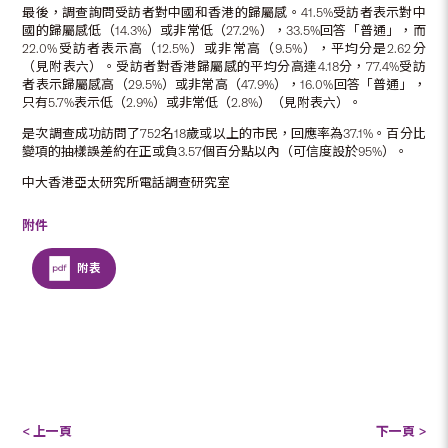
最後，調查詢問受訪者對中國和香港的歸屬感。41.5%受訪者表示對中
國的歸屬感低（14.3%）或非常低（27.2%），33.5%回答「普通」，而
22.0%受訪者表示高（12.5%）或非常高（9.5%），平均分是2.62分
（見附表六）。受訪者對香港歸屬感的平均分高達4.18分，77.4%受訪
者表示歸屬感高（29.5%）或非常高（47.9%），16.0%回答「普通」，
只有5.7%表示低（2.9%）或非常低（2.8%）（見附表六）。
是次調查成功訪問了752名18歲或以上的市民，回應率為37.1%。百分比
變項的抽樣誤差約在正或負3.57個百分點以內（可信度設於95%）。
中大香港亞太研究所電話調查研究室
附件
附表
< 上一頁
下一頁 >