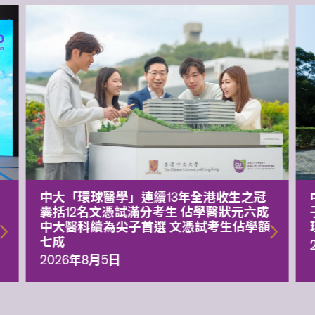
中大「環球醫學」連續13年全港收生之冠
囊括12名文憑試滿分考生 佔學醫狀元六成
中大醫科續為尖子首選 文憑試考生佔學額
七成
2026年8月5日