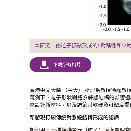
本研究中由粒子頂點形成的6對稱性和12
香港中文大學 （中大） 物理系教授徐磊
範例下，粒子形狀對體系靜態結構的影響極
來設計新材料，以及調節其軟硬及可塑度提
新
發
現打破傳統對
系統
結構形成的認
識
如何用同一種結構單元（粒子）填滿整個空