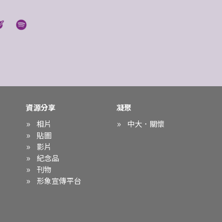
資源分享
凝聚
相片
中大．關懷
貼圖
影片
紀念品
刊物
形象宣傳平台