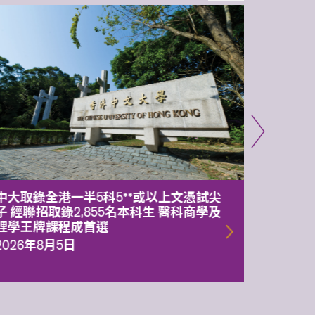
中大取錄全港一半5科5**或以上文憑試尖
中大委
子 經聯招取錄2,855名本科生 醫科商學及
理副校
理學王牌課程成首選
2026年
2026年8月5日