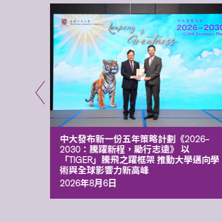
能力 有
中大發布新一份五年策略計劃《2026‒
污染
2030：騰躍新程，勵行志遠》 以
「TIGER」騰飛之躍框架 推動大學邁向學
術與全球影響力新高峰
2026年8月6日