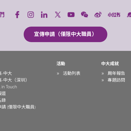
們
宣傳申請（僅限中大職員）
活動
中大成就
稿-中大
活動列表
周年報告
稿-中大（深圳）
專題訪問
in Touch
報道
名錄
請 (僅限中大職員)