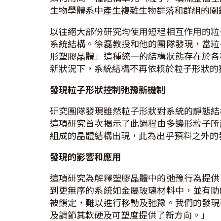
生物學體系中產生複雜生物群落和群組的關
以往絕大部份研究均使用短程相互作用的粒
系統結構。徐磊教授和他的團隊發現，當粒
形塑膠晶體」這種統一的結構狀態存在於各
新狀況下，系統結構不再依賴於粒子形狀的
發現粒子形狀控制弛豫新
機制
研究團隊發現雖然粒子形狀對系統的靜態結
這項研究首次揭示了此過程由多邊形粒子所
組成的晶體結構出現，此為出乎預料之外的
發現的影響和應用
這項研究為解釋塑膠晶體中的弛豫行為提供
到更無序的系統如金屬玻璃材料中，並有助
被鎖定，難以進行移動及弛豫。我們的發現
及調節其軟硬及可塑度提供了新方向。」