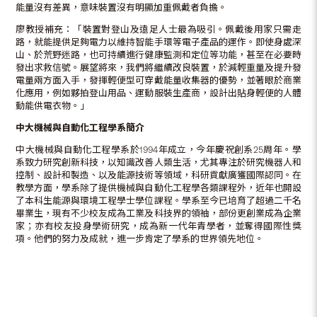
能量沒有差異，意味裝置沒有明顯加重佩戴者負擔。
廖教授補充：「裝置對登山及遠足人士最為吸引。佩戴後用家只需走
路，就能提供足夠電力以維持智能手環等電子產品的運作。即使身處深
山、於荒野迷路，也可持續進行健康監測和定位等功能，甚至在必要時
發出求救信號。展望將來，我們將繼續改良裝置，於減輕重量及提升發
電量兩方面入手，發揮輕便型可穿戴能量收集器的優勢，並著眼於商業
化應用，例如夥拍登山用品、運動服裝生產商，設計出貼身輕便的人體
動能供電衣物。」
中大機械與自動化工程學系簡介
中大機械與自動化工程學系於1994年成立，今年慶祝創系25周年。學
系致力研究創新科技，以知識改善人類生活，尤其專注於研究機器人和
控制、設計和製造、以及能源技術等領域，科研貢獻廣獲國際認同。在
教學方面，學系除了提供機械與自動化工程學各類課程外，近年也開設
了本科生能源與環境工程學士學位課程。學系至今已培育了超過二千名
畢業生，現有不少校友成為工業及科技界的領袖，部份更創業成為企業
家；亦有校友投身學術研究，成為新一代年青學者，並奪得國際性獎
項。他們的努力及成就，進一步肯定了學系的世界領先地位。