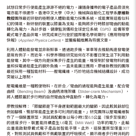
試想日常步行便能產生源源不絕的電力，讓隨身攜帶的電子產品毋須充
電亦能不停運作。香港中文大學（中大）機械與自動化工程學系
廖維新
教授
團隊最近研發的極輕便人體動能電力採集系統，或能實現這看似科
幻的情境。新研發的裝置以膝蓋為支點，能夠將步行時膝部彎曲的動能
轉化為電力，為計步器、健康監測儀和全球定位系統（GPS）設備等穿
戴式電子產品供電。研究成果已刊登於國際著名學術期刊《應用物理學
快報》(
Applied Physics Letters
)，並獲編輯推薦為特選文章。
利用人體動能發電並非新鮮事，通過跑步機、單車等去推動馬達發電便
是現有例子。而近年，科學界積極研究如何在不影響日常生活下利用動
能發電，其中一個方向是採集步行產生的能量，唯受制於發電物料的重
量和採電過程產生的額外負擔，一直未能廣泛應用。廖維新教授的團隊
最近採用一種智能材料──壓電纖維，巧妙地結合機械結構設計，成功
突破以上限制。
壓電纖維是一種輕便物料，在折合／彎曲的過程能夠產生能量，配合彎
曲樑（Bending Beam）及曲柄滑塊架構（Slider-crank Mechanism），
將人體膝蓋於步行時的自然彎曲及伸直動作，轉化為電力。
廖教授解釋：「膝關節是下半身運動範圍最大的關節，因此較其餘部位
例如腳裸、臀部等能產生更多可利用的能量。」研究團隊以壓電纖維製
作了一個裝置原型，測試員配戴後以每小時2至6.5公里（慢步至慢跑）
的速度步行，裝置能持續產生1.6毫瓦（Milli Watt）功率的電力，此輸
出量能啟動穿戴式電子產品如智能手環。此外，這裝置原型僅重307
克，對照測試員佩戴和不佩戴裝置的呼吸模式，顯示兩者步行時消耗的