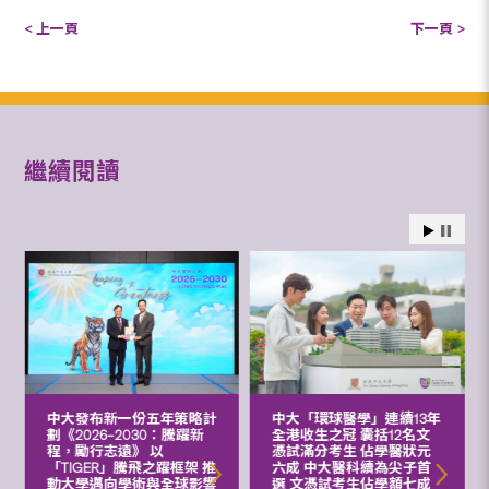
< 上一頁
下一頁 >
繼續閱讀
中大發布新一份五年策略計
中大「環球醫學」連續13年
劃《2026‒2030：騰躍新
全港收生之冠 囊括12名文
程，勵行志遠》 以
憑試滿分考生 佔學醫狀元
「TIGER」騰飛之躍框架 推
六成 中大醫科續為尖子首
動大學邁向學術與全球影響
選 文憑試考生佔學額七成