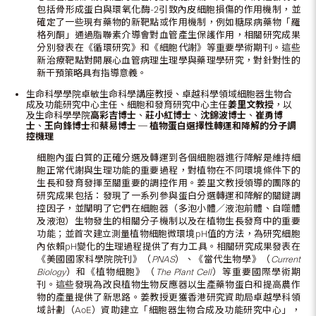
包括骨形成蛋白與環氧化酶-2引致內皮細胞損傷的作用機制，並
確定了一些現有藥物的新靶點或作用機制，例如糖尿病藥物「羅
格列酮」通過脂聯素介導會對血管產生保護作用，相關研究成果
分別發表在《循環研究》和《細胞代謝》等重要學術期刊。這些
新治療靶點對開展心血管病理生理學與藥理學研究，對針對性的
新干預策略具有指導意義。
生命科學學院卓敏生命科學講座教授、卓越科學領域細胞器生物合
成及功能研究中心主任、細胞和發育研究中心主任
姜里文教授
，以
及生命科學學院
高彩吉博士
、
莊小紅博士
、
沈錦波博士
、
崔勇博
士
、
王向鋒博士
和
蔡易博士
─
植物蛋白選擇性轉運和降解的分子調
控機理
細胞內蛋白質的正確分選及轉運到各個細胞器進行降解是維持細
胞正常代謝與生理功能的重要過程，對植物在不同環境條件下的
生長和發育發揮至關重要的調控作用。姜里文教授領導的團隊的
研究成果包括：發現了一系列參與蛋白分選轉運和降解的關鍵調
控因子，並闡明了它們在細胞器（多泡小體／液泡前體、自噬體
及液泡）生物發生的相關分子機制以及在植物生長發育中的重要
功能；並首次建立測量植物細胞微環境pH值的方法，為研究細胞
內依賴pH變化的生理過程提供了有力工具。相關研究成果發表在
《美國國家科學院院刊》（
PNAS
）、《當代生物學》（
Current
Biology
）和《植物細胞》（
The Plant Cell
）等重要國際學術期
刊。這些發現為改良植物生物反應器以生產藥物蛋白和提高農作
物的產量提供了新思路。姜教授更獲香港研究資助局卓越學科領
域計劃（AoE）資助建立「細胞器生物合成及功能研究中心」，