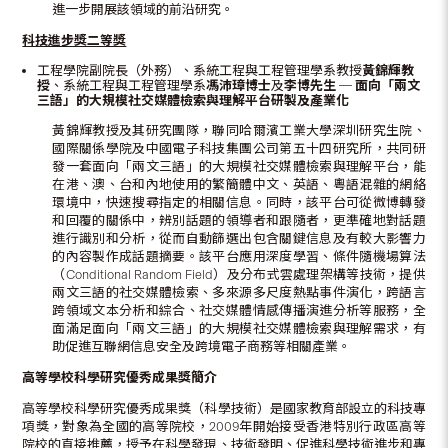
進一步開展該領域的前沿研究。
科技進步獎二等獎
工程學院副院長（外務）、系統工程與工程管理學系教授
黃錦輝教
授
、系統工程與工程管理學系
馮沛璋博士
及
李博先生
─
面向「兩文
三語」的大規模社交媒體檢索與理解平台研製及產業化
黃錦輝教授及其研究團隊，聯同哈爾濱工業大學深圳研究生院、
國際關係學院及中國電子科技集團公司第五十四研究所，共同研
發一套面向「兩文三語」的大規模社交媒體檢索與理解平台，能
在港、澳、台和內地使用的繁簡體中文、英語、粵語混雜的網絡
環境中，快速搜尋指定的相關信息。同時，該平台可從微博轉發
和回覆的關係中，辨別話題的領導者和跟隨者，更準確地對話題
進行識別和分析，從而自動篩選出包含關鍵信息及有較大影響力
的內容製作成話題摘要。該平台應用深度學習、條件隨機場算法
（Conditional Random Field）及分布式雲處理架構等技術，提供
兩文三語的社交媒體檢索、多來源多尺度熱點事件演化，跨語言
跨領域文本分析和綜合、社交媒體情感傳播演進分析等服務，全
面滿足面向「兩文三語」的大規模社交媒體檢索與理解需求，有
助促進互聯網信息安全及跨境電子商務等相關產業。
高等學校科學研究優秀成果獎簡介
高等學校科學研究優秀成果獎（科學技術）是國家教育部設立的科技專
項獎，對象為全國的高等院校，2009年開始接受香港特別行政區高等
院校的直接推薦，授予在科學發現、技術發明、促進科學技術進步和專