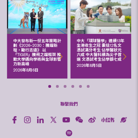
中大發布新一份五年策略計
中大「環球醫學」連續13年
劃《2026‒2030：騰躍新
全港收生之冠 囊括12名文
程，勵行志遠》 以
憑試滿分考生 佔學醫狀元
「TIGER」騰飛之躍框架 推
六成 中大醫科續為尖子首
動大學邁向學術與全球影響
選 文憑試考生佔學額七成
力新高峰
2026年8月5日
2026年8月6日
聯繫我們