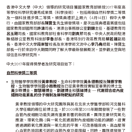
香港中文大學（中大）領導的研究項目獲國家教育部頒授2017年度高
等學校科學研究優秀成果獎（科學技術），包括兩個自然科學獎二等獎
及一個科技進步獎二等獎。頒獎典禮於上周六（4月14日）假中大舉
行，由國家教育部部長
陳寶生
先生頒發獎項。是次出席典禮嘉賓還包括
國家教育部國際司
許濤
司長、港澳台事務辦公室
劉錦
主任、基礎教育司
呂玉剛
司長、國家科教育部社會科學司
劉貴芹
司長、中央人民政府駐港
聯絡辦公室教育科技部
李魯
部長、香港特別行政區教育局
蔡若蓮
副局
長、香港中文大學
段崇智
校長及京港學術文流中心
李乃堯
總裁。陳寶生
部長一行於來訪中大期間同時了解大學最新發展概況，並參觀太空與地
球信息科學研究所。
中大2017年度得獎學者及研究項目如下：
自然科學獎二等獎
生物醫學學院教授
黃聿教授
、生命科學學院
黃永德教授
及
陳振宇教
授
、生物醫學學院
田小雨教授
及已從黃聿教授實驗室畢業的博士生
黃少玲博士
、
鄭慧珊博士
、
劉建博士
和
張揚博士
─
代謝綜合症內皮
細胞功能紊亂的分子機制及藥物靶點的研究
黃聿教授領導的中大研究團隊與其在北京大學醫學部和河北醫科
大學任職的兩位前博士生，於2009年至2015年期間發現了一些對
血管內皮細胞功能失調有重要影響的新因素。團隊主要研究氧化
應激、環氧化酶-2與一氧化氮通路對內皮細胞功能的調節，證實
通過調節氧化應激與一氧化氮的平衡，可改善糖尿病、高血壓等
心血管危險因素引起的血管內皮功能障礙。同時，團隊還發現了