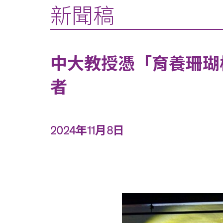
新聞稿
中大教授憑「育養珊瑚校園
者
2024年11月8日