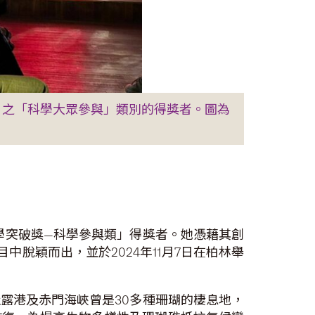
破獎」之「科學大眾參與」類別的得獎者。圖為
s年度科學突破獎—科學參與類」得獎者。她憑藉其創
脫穎而出，並於2024年11月7日在柏林舉
露港及赤門海峽曾是30多種珊瑚的棲息地，