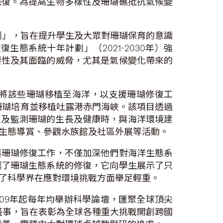
恢復。為提高生物多樣性及珊瑚礁抵抗氣候變
劃」，旨在提升學生及大眾對珊瑚保育的意識
態系統十年計劃」（2021-2030年）強
要性及其面臨的威脅，尤其是氣候變化帶來的
將該些珊瑚移植至海洋，以支援珊瑚修復工
多塊珊瑚培育並移植吐露港赤門海峽。該項目透過
缸及監測珊瑚的生長及健康時，與海洋環境建
生態導賞、參觀水族館及社區外展等活動。
與珊瑚修復工作，不僅加深他們對海洋生態系
越了珊瑚生態系統的修復，它向學生展示了只
了科學界在應對環境挑戰方面舉足輕重。
2009年起每年均舉辦科學論壇，匯聚全球頂尖
比賽盛事，旨在表彰為全球各種重大挑戰開創跨國