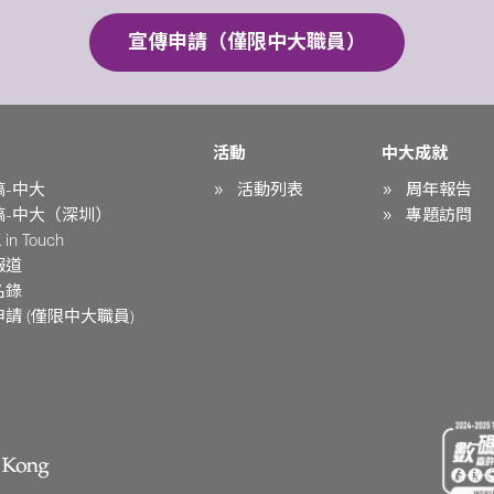
宣傳申請（僅限中大職員）
活動
中大成就
稿-中大
活動列表
周年報告
稿-中大（深圳）
專題訪問
in Touch
報道
名錄
請 (僅限中大職員)