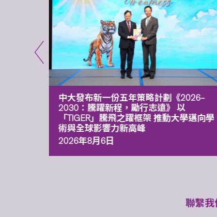
能力 有
中大發布新一份五年策略計劃《2026‒
污染
2030：騰躍新程，勵行志遠》 以
「TIGER」騰飛之躍框架 推動大學邁向學
術與全球影響力新高峰
2026年8月6日
聯繫我