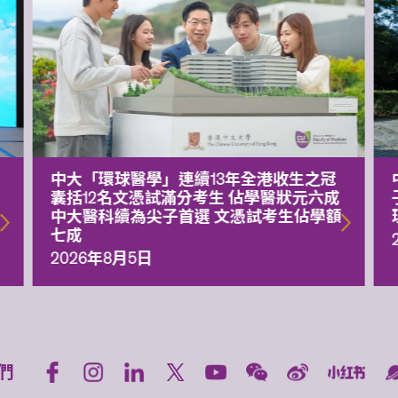
中大「環球醫學」連續13年全港收生之冠
囊括12名文憑試滿分考生 佔學醫狀元六成
中大醫科續為尖子首選 文憑試考生佔學額
七成
2026年8月5日
們