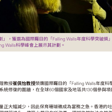
，獲選為國際矚目的「Falling Walls年度科學突
ing Walls科學峰會上展示其計劃。
理教授
崔佩怡教授
榮膺國際矚目的「Falling Wall
統修復的圍牆，在全球60個國家及地區共130個參與項目中
量正大幅減少，因此保育珊瑚礁成為當務之急。香港的吐