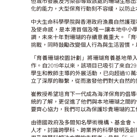
但城市發展及污染卻導致該處的珊瑚生態出
化的能力，大型保育行動刻不容緩，以防止
中大生命科學學院與香港政府漁農自然護理
及使命感，是本港首個及唯一讓本地中小學生
調，未來十年對珊瑚的存續意義重大。「育
挑戰，同時鼓勵改變個人行為與生活習慣，
「育養珊瑚校園計劃」將珊瑚育養基地帶
作。自2019年以來，該項目已吸引了來自2
學生和教師主導的外展活動，已向超過10
立了深厚的聯繫，從而激發他們對大自然的
崔教授希望培育下一代成為海洋保育的倡導
統的了解，更促進了他們與本地珊瑚之間的
要齊心協力，我們可以為保護珍貴珊瑚的工
由德國政府及多間知名學術機構、基金會、公司
人才，討論跨學科、跨業界的科學發明及創新。