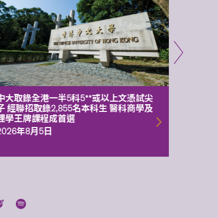
中大取錄全港一半5科5**或以上文憑試尖
中大委
子 經聯招取錄2,855名本科生 醫科商學及
理副校
理學王牌課程成首選
2026年
2026年8月5日