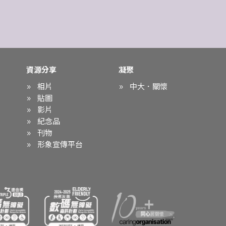
資源分享
凝聚
相片
中大．關懷
貼圖
影片
紀念品
刊物
形象宣傳平台