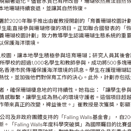
現顯著退化。儘管水質已有所改善，珊瑚依然無法自然
本地珊瑚持續衰退，並讓其自然恢復。
署於2020年聯手推出由崔教授開創的「育養珊瑚校園計
能直接參與珊瑚修復的項目。正如聯合國發表的「恢復生
養珊瑚校園計劃」致力教導學生認識珊瑚生態系統的重
以保護海洋環境。
入校園，讓本地學生積極參與培育珊瑚；研究人員其後會
9所學校的超過1,000名學生和教師參與，成功將500
萬名香港市民傳播保護海洋環境的訊息。學生在護理珊瑚
熱忱，並加強他們對保育工作的決心。此外，計劃亦包括
者，確保珊瑚棲息地的可持續性。她指出：「讓學生參
情感聯繫，讓學生成為熱心的環境守護者。這個項目超
作帶來真正的改變，裨益後世。」崔教授是次獲獎，彰顯
及非政府團體支持的「Falling Walls基金會」，自
「Falling Walls年度科學突破獎」為國際矚目的