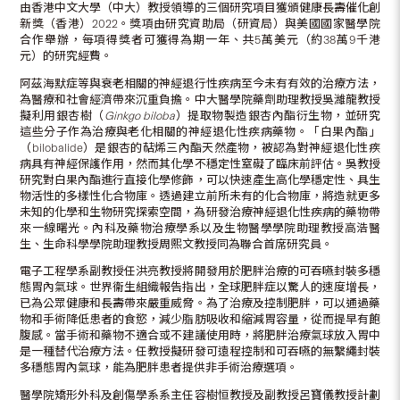
由香港中文大學（中大）教授領導的三個研究項目獲頒健康長壽催化創
新獎（香港）2022。獎項由研究資助局（研資局）與美國國家醫學院
合作舉辦，每項得獎者可獲得為期一年、共5萬美元（約38萬9千港
元）的研究經費。
阿茲海默症等與衰老相關的神經退行性疾病至今未有有效的治療方法，
為醫療和社會經濟帶來沉重負擔。中大醫學院藥劑助理教授吳濰龍教授
擬利用銀杏樹（
Ginkgo biloba
）提取物製造銀杏內酯衍生物，並研究
這些分子作為治療與老化相關的神經退化性疾病藥物。「白果內酯」
（bilobalide）是銀杏的萜烯三內酯天然產物，被認為對神經退化性疾
病具有神經保護作用，然而其化學不穩定性窒礙了臨床前評估。吳教授
研究對白果內酯進行直接化學修飾，可以快速產生高化學穩定性、具生
物活性的多樣性化合物庫。透過建立前所未有的化合物庫，將造就更多
未知的化學和生物研究探索空間，為研發治療神經退化性疾​​病的藥物帶
來一線曙光。內科及藥物治療學系以及生物醫學學院助理教授高浩醫
生、生命科學學院助理教授周熙文教授同為聯合首席研究員。
電子工程學系副教授任洪亮教授將開發用於肥胖治療的可吞嚥封裝多穩
態胃內氣球。世界衞生組織報告指出，全球肥胖症以驚人的速度增長，
已為公眾健康和長壽帶來嚴重威脅。為了治療及控制肥胖，可以通過藥
物和手術降低患者的食慾，減少脂肪吸收和縮減胃容量，從而提早有飽
腹感。當手術和藥物不適合或不建議使用時，將肥胖治療氣球放入胃中
是一種替代治療方法。任教授擬研發可遠程控制和可吞嚥的無繫繩封裝
多穩態胃內氣球，能為肥胖患者提供非手術治療選項。
醫學院矯形外科及創傷學系系主任容樹恒教授及副教授呂寶儀教授計劃