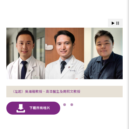
（左起）吳濰龍教授、高浩醫生及周熙文教授