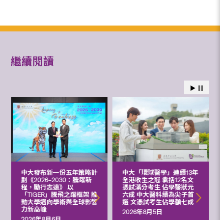
繼續閱讀
中大發布新一份五年策略計
中大「環球醫學」連續13年
劃《2026‒2030：騰躍新
全港收生之冠 囊括12名文
程，勵行志遠》 以
憑試滿分考生 佔學醫狀元
「TIGER」騰飛之躍框架 推
六成 中大醫科續為尖子首
動大學邁向學術與全球影響
選 文憑試考生佔學額七成
力新高峰
2026年8月5日
2026年8月6日