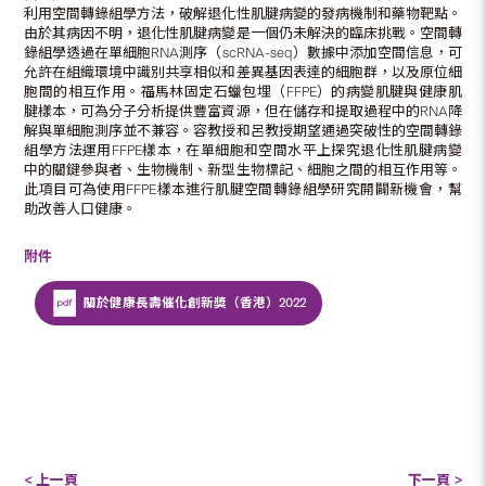
利用空間轉錄組學方法，破解退化性肌腱病變的發病機制和藥物靶點。
由於其病因不明，退化性肌腱病變是一個仍未解決的臨床挑戰。空間轉
錄組學透過在單細胞RNA測序（scRNA-seq）數據中添加空間信息，可
允許在組織環境中識別共享相似和差異基因表達的細胞群，以及原位細
胞間的相互作用。福馬林固定石蠟包埋（FFPE）的病變肌腱與健康肌
腱樣本，可為分子分析提供豐富資源，但在儲存和提取過程中的RNA降
解與單細胞測序並不兼容。容教授和呂教授期望通過突破性的空間轉錄
組學方法運用FFPE樣本，在單細胞和空間水平上探究退化性肌腱病變
中的關鍵參與者、生物機制、新型生物標記、細胞之間的相互作用等。
此項目可為使用FFPE樣本進行肌腱空間轉錄組學研究開闢新機會，幫
助改善人口健康。
附件
關於健康長壽催化創新獎（香港）2022
< 上一頁
下一頁 >