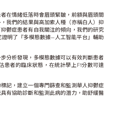
患者在情緒低落時會眉頭緊皺，前額與眉頭間
此外，我們的結果與高加索人種（亦稱白人）抑
了抑鬱症患者有自我關注的傾向，我們的研究
究證明了『多模態數據—人工智能平台』輔助
一步分析發現，多模態數據可以有效判斷患者
評估患者的臨床狀態，在統計學上F1分數可達
物標記，建立一個專門篩查和監測華人抑鬱症
統具有協助診斷和監測此病的潛力，助舒緩醫