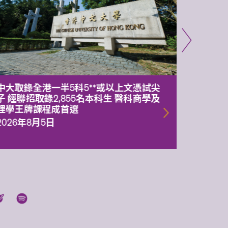
中大取錄全港一半5科5**或以上文憑試尖
中大委
子 經聯招取錄2,855名本科生 醫科商學及
理副校
理學王牌課程成首選
2026年
2026年8月5日