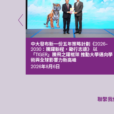
能力 有
中大發布新一份五年策略計劃《2026‒
污染
2030：騰躍新程，勵行志遠》 以
「TIGER」騰飛之躍框架 推動大學邁向學
術與全球影響力新高峰
2026年8月6日
聯繫我