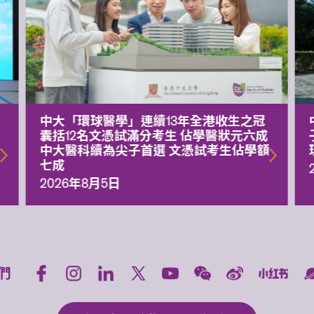
中大「環球醫學」連續13年全港收生之冠
囊括12名文憑試滿分考生 佔學醫狀元六成
中大醫科續為尖子首選 文憑試考生佔學額
七成
2026年8月5日
們