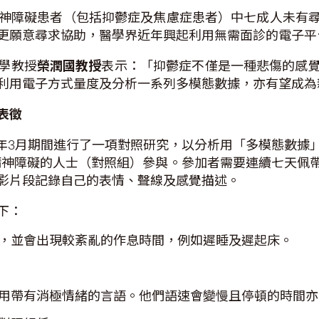
見精神障礙患者（包括抑鬱症及焦慮症患者）中七成人未有
更願意尋求協助，醫學界近年興起利用無需面診的電子平
學教授
榮潤國教授
表示：「抑鬱症不僅是一種悲傷的感
利用電子方式量度及分析一系列多模態數據，亦有望成為
表徵
023年3月期間進行了一項對照研究，以分析用「多模態數
有精神障礙的人士（對照組）參與。參加者需要連續七天
影片段記錄自己的表情、聲線及感覺描述。
下：
，並會出現較紊亂的作息時間，例如遲睡及遲起床。
用帶有消極情緒的言語。他們語速會變慢且停頓的時間亦