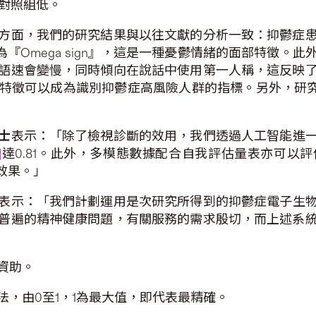
對照組低。
方面，我們的研究結果與以往文獻的分析一致：抑鬱症
『Omega sign』，這是一種憂鬱情緒的面部特徵。
語速會變慢，同時傾向在說話中使用第一人稱，這反映
特徵可以成為識別抑鬱症高風險人群的指標。另外，研
士
表示：「除了檢視診斷的效用，我們透過人工智能進
]
達0.81。此外，多模態數據配合自我評估量表亦可以
效果。」
表示：「我們計劃運用是次研究所得到的抑鬱症電子生
普遍的精神健康問題，有關服務的需求殷切，而上述系
資助。
法，由0至1，1為最大值，即代表最精確。