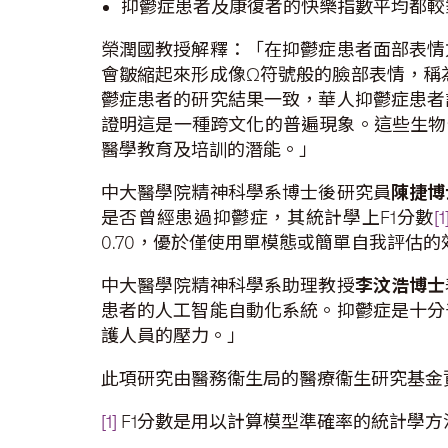
抑鬱症患者及康復者的快樂指數平均都較
榮潤國教授解釋：「在抑鬱症患者面部表情
會皺縮起來形成像Ω符號般的臉部表情，稱為
鬱症患者的研究結果一致，華人抑鬱症患者
證明這是一種跨文化的普遍現象。這些生物
醫學教育及培訓的潛能。」
中大醫學院精神科學系博士後研究員
陳捷
博
是否曾經患過抑鬱症，其統計學上F1分數
[1
0.70，優於僅使用單模態或簡單自我評估的
中大醫學院精神科學系助理教授
李汶浩博士
患者的人工智能自動化系統。抑鬱症是十分
護人員的壓力。」
此項研究由醫務衞生局的醫療衞生研究基金
[1]
F1分數是用以計算模型準確率的統計學方