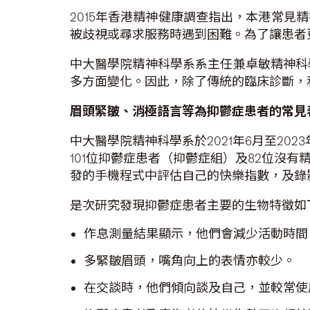
2015年香港精神健康調查指出，本港常
被歧視或尋求服務時遇到困難。為了讓患者
中大醫學院精神科學系系主任兼卓敏精神科
多方面變化。因此，除了傳統的臨床診斷，
眉頭緊皺、消極語言等為抑鬱症患者的常見
中大醫學院精神科學系於2021年6月至2
101位抑鬱症患者（抑鬱症組）及82位沒
發的手機程式中評估自己的快樂指數，及錄
是次研究發現抑鬱症患者主要的生物特徵如
作息測量結果顯示，他們會減少活動時間
多緊皺眉頭，嘴角向上的表情亦較少。
在交談時，他們傾向談及自己，並較常使