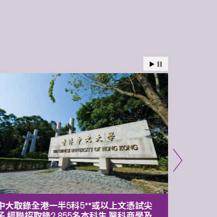
中大取錄全港一半5科5**或以上文憑試尖
中大委
子 經聯招取錄2,855名本科生 醫科商學及
理副校