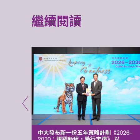
繼續閱讀
能力 有
中大發布新一份五年策略計劃《2026‒
污染
2030：騰躍新程，勵行志遠》 以