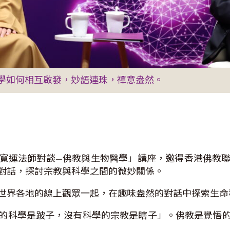
學如何相互啟發，妙語連珠，禪意盎然。
寬運法師對談—佛教與生物醫學」講座，邀得香港佛教
對話，探討宗教與科學之間的微妙關係。
世界各地的線上觀眾一起，在趣味盎然的對話中探索生命
的科學是跛子，沒有科學的宗教是瞎子」。佛教是覺悟