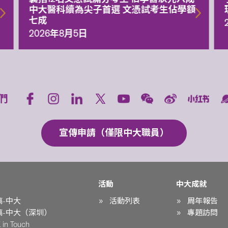
中大醫科續為尖子首選 文憑試考生佔學額
七成
2026年8月5日
們
宣傳申請（僅限中大職員）
活動
中大成就
稿-中大
活動列表
周年報告
稿-中大（深圳）
專題訪問
in Touch