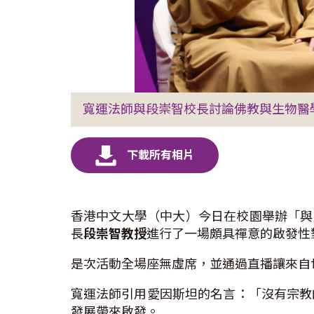
寬運法師與段崇智校長討論佛教與生物醫
香港中文大學（中大）今日在校園舉辦「與
長
段崇智教授
進行了一場頗具禪意的啟發性
是次活動全場座無虛席，並通過直播讓來自
寬運法師引用愛因斯坦的名言：「沒有宗教
發展帶來啟發。