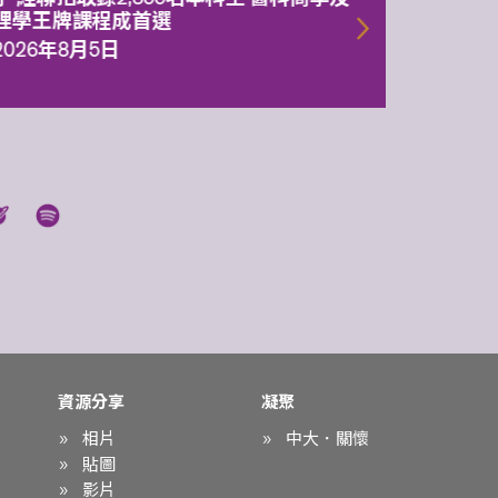
理學王牌課程成首選
2026年
2026年8月5日
資源分享
凝聚
相片
中大．關懷
貼圖
影片