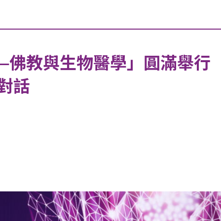
—佛教與生物醫學」圓滿舉行
對話