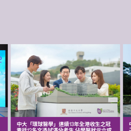
中大「環球醫學」連續13年全港收生之冠
囊括12名文憑試滿分考生 佔學醫狀元六成