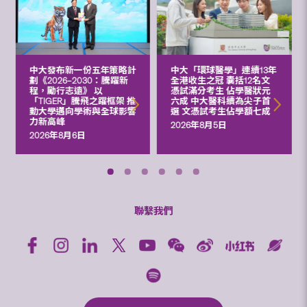
中大發布新一份五年策略計
中大「環球醫學」連續13年
劃《2026‒2030：騰躍新
全港收生之冠 囊括12名文
程，勵行志遠》 以
憑試滿分考生 佔學醫狀元
「TIGER」騰飛之躍框架 推
六成 中大醫科續為尖子首
動大學邁向學術與全球影響
選 文憑試考生佔學額七成
力新高峰
2026年8月5日
2026年8月6日
聯繫我們