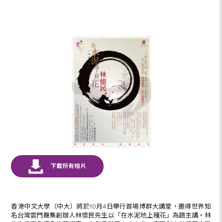
香港中文大學（中大）將於10月4日舉行首場博群大講堂，邀得世界知
名台灣雲門舞集創辦人林懷民先生以「在水泥地上種花」為題主講。林