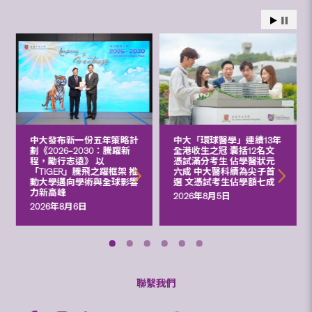
中大發布新一份五年策略計
中大「環球醫學」連續13年
劃《2026‒2030：騰躍新
全港收生之冠 囊括12名文
程，勵行志遠》 以
憑試滿分考生 佔學醫狀元
「TIGER」騰飛之躍框架 推
六成 中大醫科續為尖子首
動大學邁向學術與全球影響
選 文憑試考生佔學額七成
力新高峰
2026年8月5日
2026年8月6日
聯繫我們