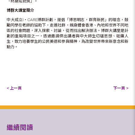
「終身成就獎」。
博群大講堂簡介
中大成立I‧CARE博群計劃，提倡「博思明志，群育新民」的理念，鼓
勵同學在老師的協助下，走進社群，親身體會香港、內地和世界不同地
區的社會問題，深入探索、討論，從而找出解決辦法。博群大講堂是計
劃的重點項目之一，透過邀請傑出講者與中大師生切磋思想、砥礪人
生，致力培養學生的公民美德和參與精神，為改變世界帶來新意念和新
動力。
< 上一頁
下一頁 >
繼續閱讀