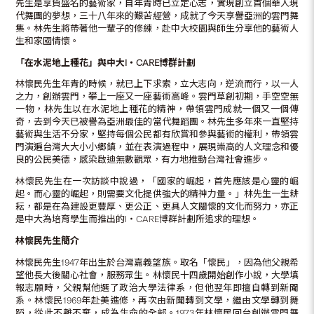
先生是享負盛名的藝術家，自年青時已立定心志，實現創立首個華人現
代舞團的夢想，三十八年來的艱苦經營，成就了今天享譽亞洲的雲門舞
集。林先生將帶著他一輩子的修練，赴中大校園與師生分享他的藝術人
生和家國情懷。
「在水泥地上種花」與中大
I
‧
CARE
博群計劃
林懷民先生年青的時候，就已上下求索，立大志向，逆流而行，以一人
之力，創辦雲門，攀上一座又一座藝術高峰。雲門草創初期，手空空無
一物，林先生以在水泥地上種花的精神，帶領雲門成就一個又一個傳
奇，去到今天已被譽為亞洲最佳的當代舞蹈團。林先生多年來一直堅持
藝術與生活不分家，堅持每個公民都有欣賞和參與藝術的權利，帶領雲
門演遍台灣大大小小鄉鎮，並在表演過程中，展現崇高的人文理念和優
良的公民美德，感染啟迪無數觀眾，有力地推動台灣社會進步。
林懷民先生在一次訪談中說過，「國家的崛起，首先應該是心靈的崛
起。而心靈的崛起，則需要文化提供強大的精神力量。」林先生一生耕
耘，都是在為建設更豐厚、更公正、更具人文關懷的文化而努力，亦正
是中大為培育學生而推出的I‧CARE博群計劃所追求的理想。
林懷民先生簡介
林懷民先生1947年出生於台灣嘉義望族。取名「懷民」，因為他父親希
望他長大後關心社會，服務眾生。林懷民十四歲開始創作小說，大學填
報志願時，父親幫他選了政治大學法律系，但他翌年即擅自轉到新聞
系。林懷民1969年赴美進修，再次由新聞轉到文學，繼由文學轉到舞
蹈，從此不離不棄，成為生命的全部。1973年林懷民回台創辦雲門舞