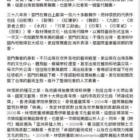
集，這是台灣首個職業舞團，也是華人社會第一個當代舞團。
三十八年來，雲門在舞台上獻演一百六十多齣舞作，而林懷民的代表作
包括《白蛇傳》、《薪傳》、《紅樓夢》、《輓歌》、《九歌》、《流
浪者之歌》、《水月》、「行草三部曲」（《行草》、《行草貳》、
《狂草》）等，取材傳統文化，結合現代精神，以獨特藝術形式呈現，
一次又一次給觀眾帶來美的震撼。雲門的演出，不僅在台灣、香港和中
國內地取得巨大成功，更經常應邀赴海外表演，是國際重要藝術節的常
客。
雲門舞者的身影，不只出現在世界各地的藝術殿堂，更出現在台灣各縣
市的文化中心、體育館、鄉鎮學校禮堂，甚至出現在醫院和地震災區。
每次戶外公演，往往吸引數萬觀眾；演出結束後，會場卻沒有留下任何
垃圾紙片。雲門的舞蹈下鄉，不僅感動和滋潤無數心靈，更在默默間改
變了台灣的藝術生態，提升了整個社會的人文素養。
林懷民的種花之旅，為他贏得無數獎項和榮譽，包括台灣十大傑出青
年、國家文藝獎、世界十大傑出青年獎、紐約市政府文化局「終身成就
獎」、香港演藝學院榮譽院士、麥格塞塞獎等。2004年，國際舞蹈聯
盟特別舉辦「榮典」，肯定林懷民對台灣及世界舞壇的貢獻與成就。
2005年，林懷民獲頒美國喬伊斯基金會文化藝術獎，這是該獎項第一
次頒給藝術舞蹈類得主，也是第一次頒給美國以外人士。同年，獲《時
代》雜誌選為「亞洲英雄人物」。2008年，獲法國文化部頒授騎士文
藝特殊貢獻二級勳章，肯定他「卓越的藝術成就，以及在台灣致力推廣
文化的努力」。2009年，林懷民獲歐洲Movimentos國際舞蹈大獎頒贈