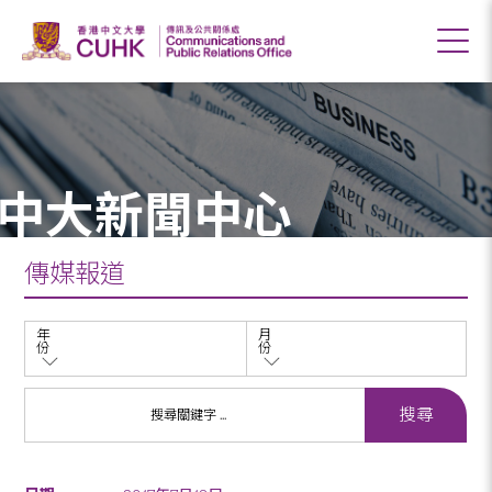
中大新聞中心
傳媒報道
年
月
份
份