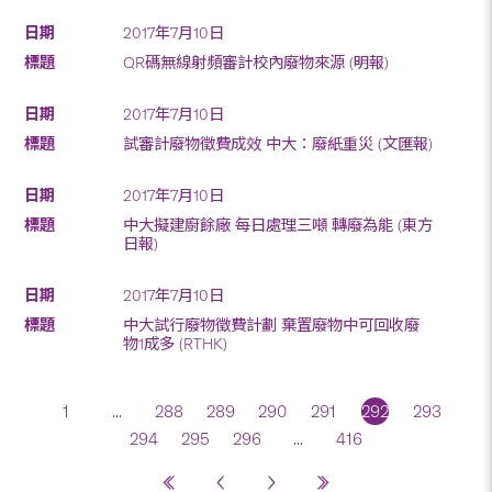
2017年7月10日
QR碼無線射頻審計校內廢物來源 (明報)
2017年7月10日
試審計廢物徵費成效 中大：廢紙重災 (文匯報)
2017年7月10日
中大擬建廚餘廠 每日處理三噸 轉廢為能 (東方
日報)
2017年7月10日
中大試行廢物徵費計劃 棄置廢物中可回收廢
物1成多 (RTHK)
1
...
288
289
290
291
292
293
294
295
296
...
416