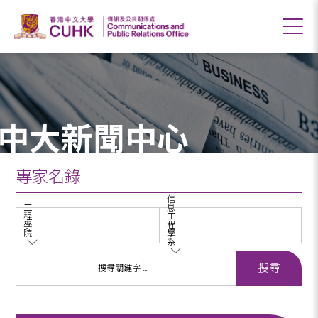
中大新聞中心
專家名錄
信
工
息
程
工
學
程
院
學
系