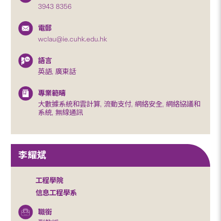
3943 8356
電郵
wclau@ie.cuhk.edu.hk
語言
英語, 廣東話
專業範疇
大數據系統和雲計算, 流動支付, 網絡安全, 網絡協議和
系統, 無線通訊
李耀斌
工程學院
信息工程學系
職銜