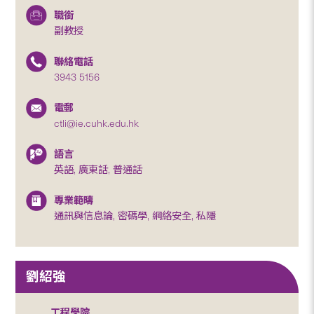
職銜
副教授
聯絡電話
3943 5156
電郵
ctli@ie.cuhk.edu.hk
語言
英語, 廣東話, 普通話
專業範疇
通訊與信息論, 密碼學, 網絡安全, 私隱
劉紹強
工程學院