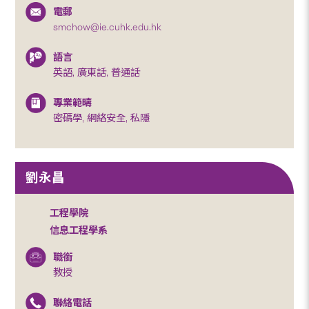
電郵
smchow@ie.cuhk.edu.hk
語言
英語, 廣東話, 普通話
專業範疇
密碼學, 網絡安全, 私隱
劉永昌
工程學院
信息工程學系
職銜
教授
聯絡電話