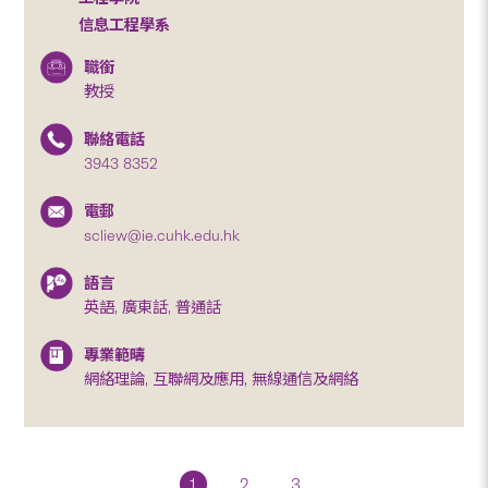
信息工程學系
職銜
教授
聯絡電話
3943 8352
電郵
scliew@ie.cuhk.edu.hk
語言
英語, 廣東話, 普通話
專業範疇
網絡理論, 互聯網及應用, 無線通信及網絡
1
2
3