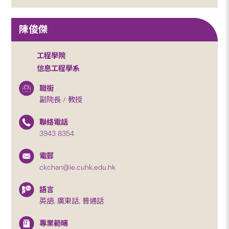
陳俊傑
工程學院
信息工程學系
職銜
副院長 / 教授
聯絡電話
3943 8354
電郵
ckchan@ie.cuhk.edu.hk
語言
英語, 廣東話, 普通話
專業範疇