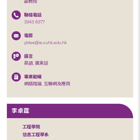
副教授
聯絡電話
3943 8377
電郵
yblee@ie.cuhk.edu.hk
語言
英語, 廣東話
專業範疇
網絡理論, 互聯網及應用
李卓霆
工程學院
信息工程學系