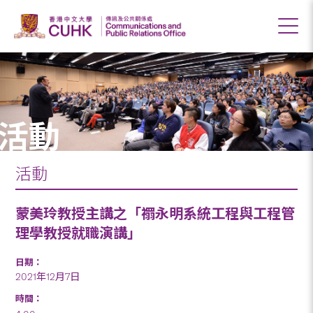
活動
活動
蒙美玲教授主講之「禤永明系統工程與工程管
理學教授就職演講」
日期：
2021年12月7日
時間：