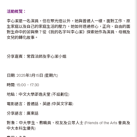
活動概覽：
李心潔是一名演員，但在聚光燈以外，她與普通人一樣。面對工作、原
生家庭以及自己的家庭生活的壓力，她如何透過修心，正向、自由的面
對生命中的苦與樂？從《我的名字叫李心潔》探索她作為演員、母親及
女兒的轉化故事。
分享嘉賓︰常霖法師及李心潔小姐
日期: 2025年3月15日 (星期六)
時間: 15:00 – 17:30
地點：中文大學邵逸夫堂 (不設劃位)
電影語言︰普通話、英語 (中英文字幕)
分享語言︰廣東話
對象：中大學生、教職員、校友及公眾人士 (Friends of the Arts 會員及
中大本科生優先)