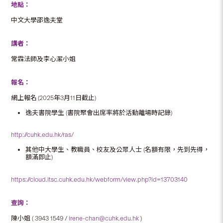
地點：
中文大學邵逸夫堂
講者：
常霖法師及李心潔小姐
報名：
網上報名 (2025年3月11日截止)
逸夫書院學生 (書院聚會出席率將於活動離場時記錄)
http://cuhk.edu.hk/ras/
其他中大學生、教職員、校友及公眾人士 (名額有限，先到先得，
額滿即止)
https://cloud.itsc.cuhk.edu.hk/webform/view.php?id=13703140
查詢：
陳小姐 ( 3943 1549 /
irene-chan@cuhk.edu.hk
)