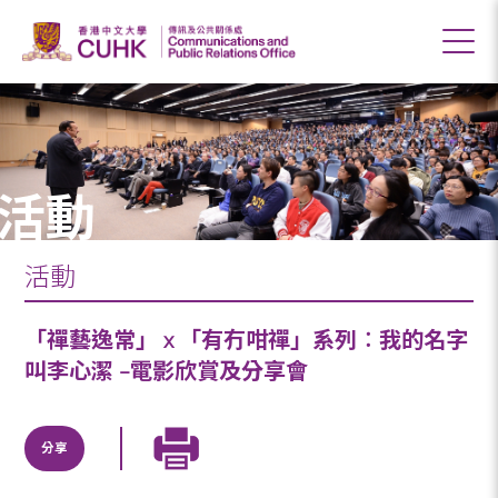
活動
活動
「禪藝逸常」 x 「有冇咁禪」系列︰我的名字
叫李心潔 –電影欣賞及分享會
分享