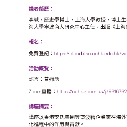
講者簡歷：
李瑊，歷史學博士，上海大學教授，博士生
海大學寧波商人研究中心主任。出版《上海
報名：
免費登記：
https://cloud.itsc.cuhk.edu.hk
活動概覽：
語言：普通話
Zoom直播：
https://cuhk.zoom.us/j/931676
講座摘要：
講座以香港李氏集團等寧波籍企業家在海外
化進程中的作用與貢獻。