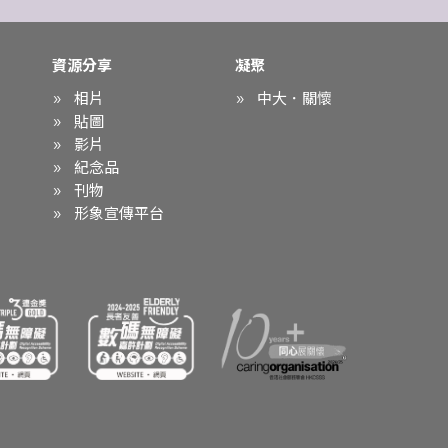
資源分享
凝聚
相片
中大．關懷
貼圖
影片
紀念品
刊物
形象宣傳平台