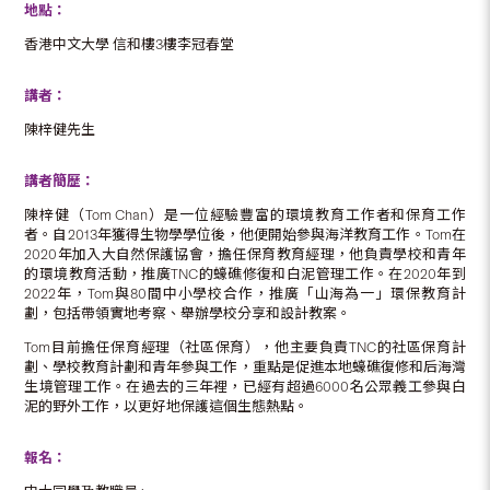
地點：
香港中文大學 信和樓3樓李冠春堂
講者：
陳梓健先生
講者簡歷：
陳梓健（Tom Chan）是一位經驗豐富的環境教育工作者和保育工作
者。自2013年獲得生物學學位後，他便開始參與海洋教育工作。Tom在
2020年加入大自然保護協會，擔任保育教育經理，他負責學校和青年
的環境教育活動，推廣TNC的蠔礁修復和白泥管理工作。在2020年到
2022年，Tom與80間中小學校合作，推廣「山海為一」環保教育計
劃，包括帶領實地考察、舉辦學校分享和設計教案。
Tom目前擔任保育經理（社區保育），他主要負責TNC的社區保育計
劃、學校教育計劃和青年參與工作，重點是促進本地蠔礁復修和后海灣
生境管理工作。在過去的三年裡，已經有超過6000名公眾義工參與白
泥的野外工作，以更好地保護這個生態熱點。
報名：