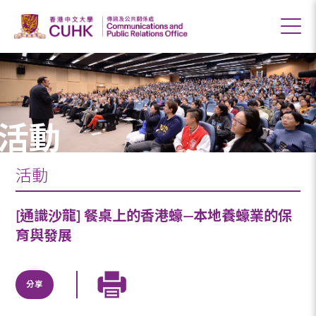
活動
活動
[通識沙龍] 餐桌上的香港蠔—本地養蠔業的保
育與發展
分享