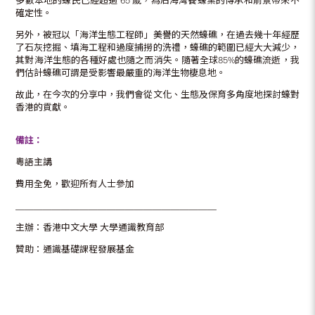
多數本地的蠔民已經超過 65 歲，為后海灣養蠔業的傳承和前景帶來不
確定性。
另外，被冠以「海洋生態工程師」美譽的天然蠔礁，在過去幾十年經歷
了石灰挖掘、填海工程和過度捕撈的洗禮，蠔礁的範圍已經大大減少，
其對海洋生態的各種好處也隨之而消失。隨著全球85%的蠔礁流逝，我
們估計蠔礁可謂是受影響最嚴重的海洋生物棲息地。
故此，在今次的分享中，我們會從文化、生態及保育多角度地探討蠔對
香港的貢獻。
備註：
粵語主講
費用全免，歡迎所有人士參加
＿＿＿＿＿＿＿＿＿＿＿＿＿＿＿＿＿＿＿＿＿＿
主辦：香港中文大學 大學通識教育部
贊助：通識基礎課程發展基金