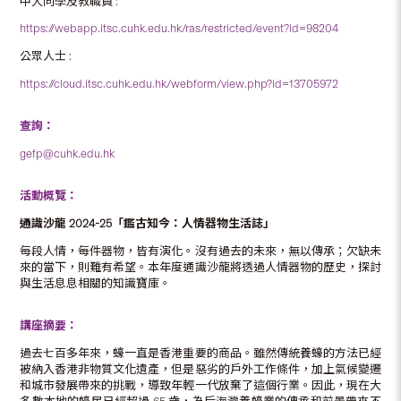
中大同學及教職員 :
https://webapp.itsc.cuhk.edu.hk/ras/restricted/event?id=98204
公眾人士 :
https://cloud.itsc.cuhk.edu.hk/webform/view.php?id=13705972
查詢：
gefp@cuhk.edu.hk
活動概覽：
通識沙龍
2024-25
「
鑑古知今：人情器物生活誌
」
每段人情，每件器物，皆有演化。沒有過去的未來，無以傳承；欠缺未
來的當下，則難有希望。本年度通識沙龍將透過人情器物的歷史，探討
與生活息息相關的知識寶庫。
講座摘要：
過去七百多年來，蠔一直是香港重要的商品。雖然傳統養蠔的方法已經
被納入香港非物質文化遺產，但是惡劣的戶外工作條件，加上氣候變遷
和城市發展帶來的挑戰，導致年輕一代放棄了這個行業。因此，現在大