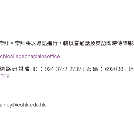
崇拜。崇拜將以粵語進行，輔以普通話及英語即時傳譯服
hicollegechaplainsoffice
會 ID：924 3772 2732 | 密碼：692038 |
UT09
ncy@cuhk.edu.hk