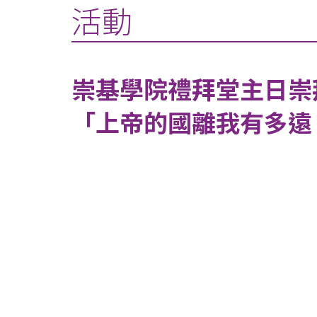
活動
崇基學院禮拜堂主日崇
「上帝的國離我有多遠