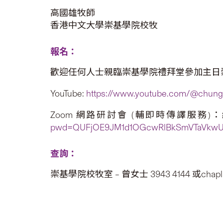
高國雄牧師
香港中文大學崇基學院校牧
報名：
歡迎任何人士親臨崇基學院禮拜堂參加主日
YouTube:
https://www.youtube.com/@chungc
Zoom 網路研討會 (輔即時傳譯服務)：網路研討
pwd=QUFjOE9JM1d1OGcwRlBkSmVTaVkw
查詢：
崇基學院校牧室 – 曾女士 3943 4144 或chaplai