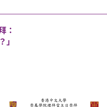
拜：
？」