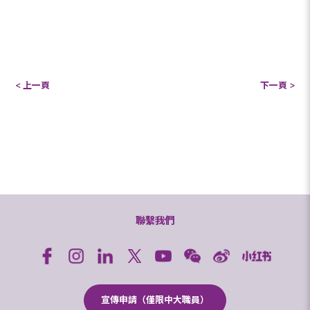
< 上一頁
下一頁 >
聯繫我們
宣傳申請（僅限中大職員）