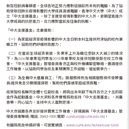
新型冠狀病毒肆虐，全球各地正努力應對這個前所未有的難關。為了協
助受新冠肺炎疫情影響的大學成員渡過難關，香港中文大學（中大）成
立「中大支援基金」，除了支援受疫情影響的中大人外，更期望能提升
大學成員的抗逆能力，合力應對當前及往後的挑戰。
「中大支援基金」主要援助：
（一）為家庭經濟受疫情影響的中大全日制本科生提供附津貼的校內兼
職工作，協助他們紓緩財政壓力；
（二）在當前全球經濟衰退、失業率上升及職位空缺大大減少的情況
下，為
年畢業班同學及2019年畢業校友提供短期受薪在校工作機
2020
會。「中大支援基金」管理委員會亦正與校外機構緊密聯絡，邀請提供
工作機會，以協助同學及校友累積實際工作經驗，增加競爭力。
（三）為全職中大基層員工
「丙」類服務條例及相類服務條件受聘僱
(
員)提供免息分期償還貸款，幫助他們渡過家庭經濟困難。
段崇智校長聯同全體七位副校長，將捐出本年餘下每月百分之十五的薪
金作為起動基金。中大深盼各界慷慨捐助支持「中大支援基金」，共襄
善舉，同心協力，支持中大人面對逆境。
中大亦誠邀各界友好提供寶貴工作機會，詳情請與「中大支援基金」管
理委員會聯絡 (電話: 3943-1931;電郵:
curefund@cuhk.edu.hk
)。
有關捐助及申請詳情，可瀏覽網頁﹕
www.cuhk.edu.hk/oia/cure-fund