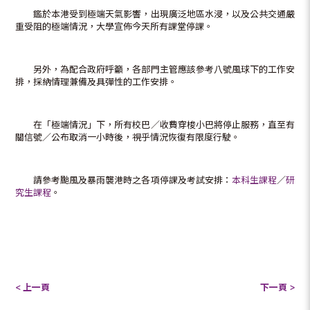
鑑於本港受到極端天氣影響，出現廣泛地區水浸，以及公共交通嚴
重受阻的極端情況，大學宣佈今天所有課堂停課。
另外，為配合政府呼籲，各部門主管應該參考八號風球下的工作安
排，採納情理兼備及具彈性的工作安排。
在「極端情況」下，所有校巴／收費穿梭小巴將停止服務，直至有
關信號／公布取消一小時後，視乎情況恢復有限度行駛。
請參考颱風及暴雨襲港時之各項停課及考試安排：
本科生課程
／
研
究生課程
。
< 上一頁
下一頁 >