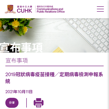
宣布事項
宣布事項
2019冠狀病毒疫苗接種／定期病毒檢測申報系
統
2021年10月11日
分享