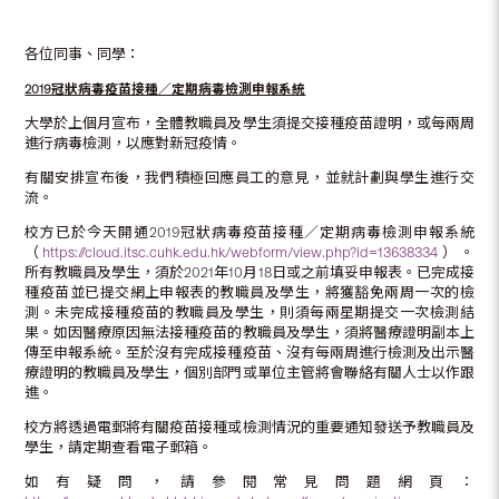
各位同事、同學：
2019
冠狀病毒疫苗接種／定期病毒檢測申報系統
大學於上個月宣布，全體教職員及學生須提交接種疫苗證明，或每兩周
進行病毒檢測，以應對新冠疫情。
有關安排宣布後，我們積極回應員工的意見，並就計劃與學生進行交
流。
校方已於今天開通2019冠狀病毒疫苗接種／定期病毒檢測申報系統
（
https://cloud.itsc.cuhk.edu.hk/webform/view.php?id=13638334
）。
所有教職員及學生，須於2021年10月18日或之前填妥申報表。已完成接
種疫苗並已提交網上申報表的教職員及學生，將獲豁免兩周一次的檢
測。未完成接種疫苗的教職員及學生，則須每兩星期提交一次檢測結
果。如因醫療原因無法接種疫苗的教職員及學生，須將醫療證明副本上
傳至申報系統。至於沒有完成接種疫苗、沒有每兩周進行檢測及出示醫
療證明的教職員及學生，個別部門或單位主管將會聯絡有關人士以作跟
進。
校方將透過電郵將有關疫苗接種或檢測情況的重要通知發送予教職員及
學生，請定期查看電子郵箱。
如有疑問，請參閱常見問題網頁：