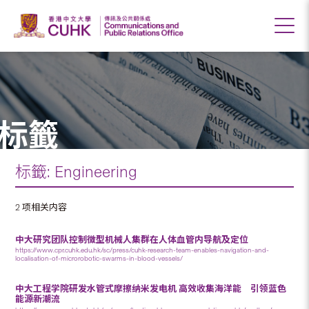
标籤
标籤: Engineering
2 项相关内容
中大研究团队控制微型机械人集群在人体血管内导航及定位
https://www.cpr.cuhk.edu.hk/sc/press/cuhk-research-team-enables-navigation-and-
localisation-of-microrobotic-swarms-in-blood-vessels/
中大工程学院研发水管式摩擦纳米发电机 高效收集海洋能 引领蓝色
能源新潮流