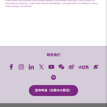
https://www.cpr.cuhk.edu.hk/sc/press/leading-blue-energy-revolution-cuhk-faculty-of-
engineering-develops-water-tube-based-triboelectric-nanogenerator-for-efficient-ocean-
wave-energy-harvesting/
联系我们
宣传申请（仅限中大职员）