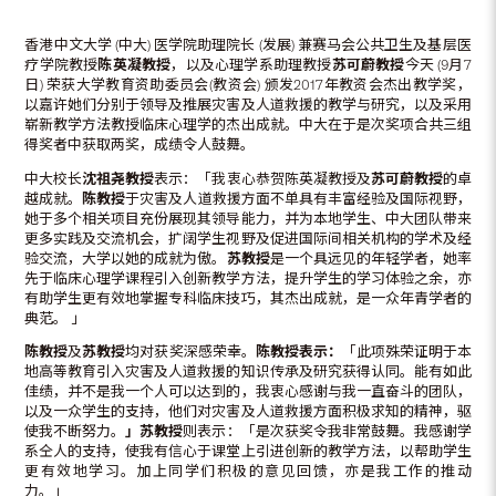
香港中文大学 (中大) 医学院助理院长 (发展) 兼赛马会公共卫生及基层医
疗学院教授
陈英凝教授
，以及心理学系助理教授
苏可蔚教授
今天 (9月7
日) 荣获大学教育资助委员会(教资会) 颁发2017年教资会杰出教学奖，
以嘉许她们分别于领导及推展灾害及人道救援的教学与研究，以及采用
崭新教学方法教授临床心理学的杰出成就。中大在于是次奖项合共三组
得奖者中获取两奖，成绩令人鼓舞。
中大校长
沈祖尧教授
表示：「我衷心恭贺陈英凝教授及
苏可蔚教授
的卓
越成就。
陈教授
于灾害及人道救援方面不单具有丰富经验及国际视野，
她于多个相关项目充份展现其领导能力，并为本地学生、中大团队带来
更多实践及交流机会，扩阔学生视野及促进国际间相关机构的学术及经
验交流，大学以她的成就为傲。
苏教授
是一个具远见的年轻学者，她率
先于临床心理学课程引入创新教学方法，提升学生的学习体验之余，亦
有助学生更有效地掌握专科临床技巧，其杰出成就，是一众年青学者的
典范。 」
陈教授
及
苏教授
均对获奖深感荣幸。
陈教授表示：
「此项殊荣证明于本
地高等教育引入灾害及人道救援的知识传承及研究获得认同。能有如此
佳绩，并不是我一个人可以达到的，我衷心感谢与我一直奋斗的团队，
以及一众学生的支持，他们对灾害及人道救援方面积极求知的精神，驱
使我不断努力。
」苏教授
则表示：「是次获奖令我非常鼓舞。我感谢学
系仝人的支持，使我有信心于课堂上引进创新的教学方法，以帮助学生
更有效地学习。加上同学们积极的意见回馈，亦是我工作的推动
力。」