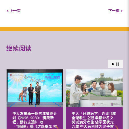
< 上一页
下一页 >
继续阅读
中大发布新一份五年策略计
中大「环球医学」连续13年
划《2026‒2030：腾跃新
全港收生之冠 囊括12名文
程，励行志远》 以
凭试满分考生 佔学医状元
「TIGER」腾飞之跃框架 推
六成 中大医科续为尖子首