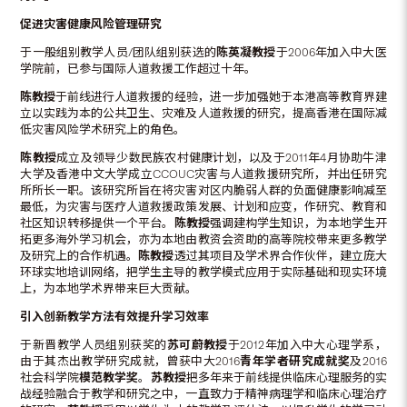
促进灾害健康风险管理研究
于一般组别教学人员/团队组别获选的
陈英凝教授
于2006年加入中大医
学院前，已参与国际人道救援工作超过十年。
陈教授
于前线进行人道救援的经验，进一步加强她于本港高等教育界建
立以实践为本的公共卫生、灾难及人道救援的研究，提高香港在国际减
低灾害风险学术研究上的角色。
陈教授
成立及领导少数民族农村健康计划，以及于2011年4月协助牛津
大学及香港中文大学成立CCOUC灾害与人道救援研究所，并出任研究
所所长一职。该研究所旨在将灾害对区内脆弱人群的负面健康影响减至
最低，为灾害与医疗人道救援政策发展、计划和应变，作研究、教育和
社区知识转移提供一个平台。
陈教授
强调建构学生知识，为本地学生开
拓更多海外学习机会，亦为本地由教资会资助的高等院校带来更多教学
及研究上的合作机遇。
陈教授
透过其项目及学术界合作伙伴，建立庞大
环球实地培训网络，把学生主导的教学模式应用于实际基础和现实环境
上，为本地学术界带来巨大贡献。
引
入
创新教学方法有效提升学习效
率
于新晋教学人员组别获奖的
苏可蔚教授
于2012年加入中大心理学系，
由于其杰出教学研究成就，曾获中大2016
青年学者研究成就
奖
及2016
社会科学院
模范教学
奖
。
苏教授
把多年来于前线提供临床心理服务的实
战经验融合于教学和研究之中，一直致力于精神病理学和临床心理治疗