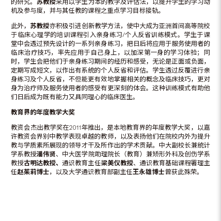
的研究。
苏教授
采用以学生为本的教学及评估法，以提升学生的学习动
机及参与度，并与其任教的课程之重点学习目标接轨。
此外，
苏教授
亦积极引进创新教学方法，使中大成为亚洲首间高等院校
于临床心理学的培训课程引入亲身练习/个人反省训练模式。学生于课
堂中会透过预先设计的一系列亲身练习，把日后将应用于服务使用者的
临床治疗技巧，率先应用于自己身上，以加深第一身的学习体验；同
时，学生会把他们于亲身练习期间的经历和感受，无论是正面或负面，
定期写成短文，以作出有系统的个人反省和评估。学生透过反覆进行亲
身练习及个人反省，不但能更有效地掌握相关的概念及临床技巧，更对
身为治疗师及服务使用者的感受有更深刻的体会。这种训练模式有助他
们日后成为既有能力又具同理心的临床医生。
教育界的年度教学大奖
教资会杰出教学奖在2011年推出，是本地教育界的年度教学大奖，以嘉
许教资会界别中教学表现卓越的教师，以及表扬他们在院校内外为提升
教与学质素所展现的领导才干及所作出的学术贡献。中大副校长兼统计
学系教授
潘伟贤
、中大医学院助理院长（教育）兼矫形外科及创伤学系
教授
古明达教授
、
通识教育主任
梁美仪教授
、通识教育基础课程署理主
任
赵茱莉博士
，以及大学通识教育部副主任
王永雄博
士
曾获此殊荣。