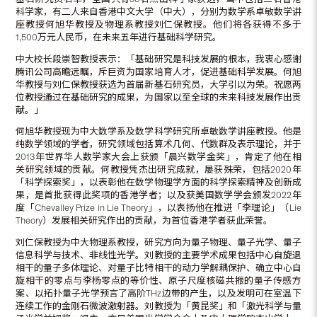
科学家，有二人来自香港中文大学（中大），分别为数学系卓敏数学讲
座教授何旭华教授及物理系教授刘仁保教授。他们将各获得不多于
1,500万元人民币，在未来五年进行基础科学研究。
中大校长段崇智教授表示：「基础研究是科技发展的根本，我衷心感谢
腾讯公司高瞻远瞩，斥巨资为国家培育人才，促进基础科学发展。何旭
华教授与刘仁保教授获选为首届新基石研究员，大学引以为荣。祝愿两
位教授通过在基础研究的成果，为国家以至全球的未来科技发展作出贡
献。」
何旭华教授现为中大数学系及数学科学研究所卓敏数学讲座教授。他是
纯数学领域的学者，研究领域包括算术几何、代数群及表示理论，并于
2013年世界华人数学家大会上获颁「晨兴数学金奖」，肯定了他在相
关研究领域的贡献。何教授凭杰出研究成就，屡获殊荣，包括2020年
「科学探索奖」，以表彰他在数学物理学方面的科学探索精神及创新成
果，是首批获得此奖项的香港学者；以及获美国数学学会颁发2022年
度「Chevalley Prize in Lie Theory」，以表扬他在推进「李理论」（Lie
Theory）发展相关研究作出的贡献，为首位香港学者获此荣誉。
刘仁保教授为中大物理系教授，研究方向为量子物理、量子光学、量子
信息科学与技术、非线性光学。刘教授的主要学术成果包括中心自旋退
相干的量子多体理论、对量子比特相干的动力学解耦保护、确立中心自
旋相干的零点与李杨零点的等价性、原子尺度核磁共振的量子传感方
案、以拓扑量子光学预言了高阶THz边带的产生，以及发明可在室温下
连续工作的金刚石微波激射器。刘教授为「黄昆奖」和「激光科学与量