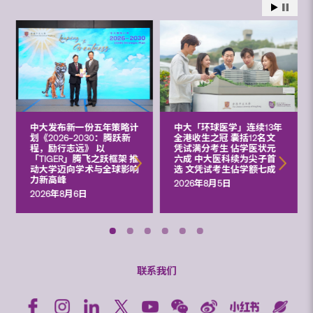
中大发布新一份五年策略计
中大「环球医学」连续13年
划《2026‒2030：腾跃新
全港收生之冠 囊括12名文
程，励行志远》 以
凭试满分考生 佔学医状元
「TIGER」腾飞之跃框架 推
六成 中大医科续为尖子首
动大学迈向学术与全球影响
选 文凭试考生佔学额七成
力新高峰
2026年8月5日
2026年8月6日
联系我们