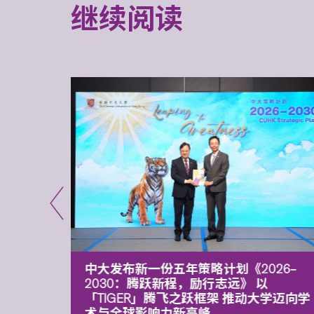
继续阅读
能力 有
中大发布新一份五年策略计划《2026‒
污染
2030：腾跃新程，励行志远》 以
「TIGER」腾飞之跃框架 推动大学迈向学
术与全球影响力新高峰