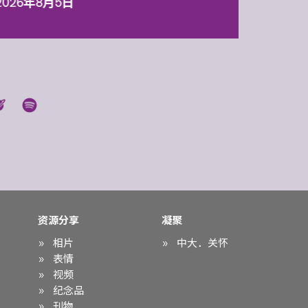
2026年8月5日
资源分享
凝聚
相片
中大．关怀
表情
视频
纪念品
刊物