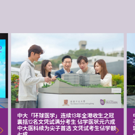
中大「环球医学」连续13年全港收生之冠
囊括12名文凭试满分考生 佔学医状元六成
中大医科续为尖子首选 文凭试考生佔学额
七成