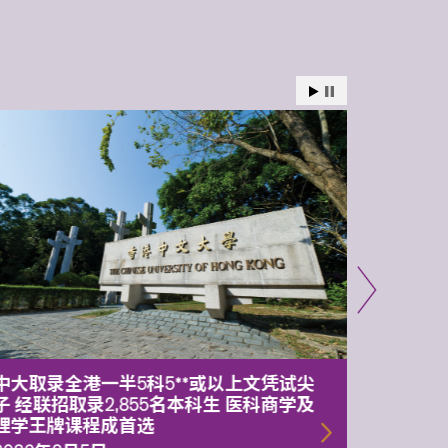
中大取录全港一半5科5**或以上文凭试尖
中大委
子 经联招取录2,855名本科生 医科商学及
理副校
理学王牌课程成首选
2026年