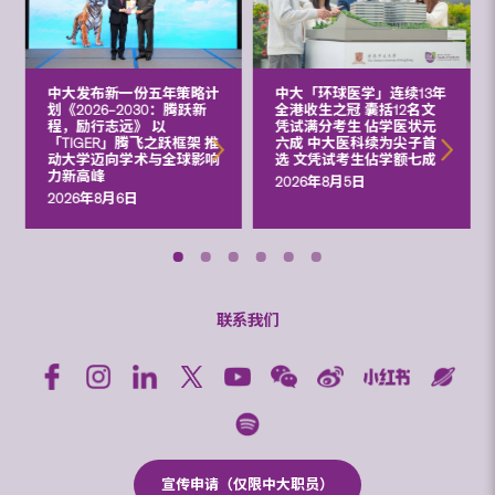
中大发布新一份五年策略计
中大「环球医学」连续13年
划《2026‒2030：腾跃新
全港收生之冠 囊括12名文
程，励行志远》 以
凭试满分考生 佔学医状元
「TIGER」腾飞之跃框架 推
六成 中大医科续为尖子首
动大学迈向学术与全球影响
选 文凭试考生佔学额七成
力新高峰
2026年8月5日
2026年8月6日
联系我们
宣传申请（仅限中大职员）