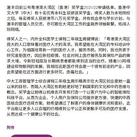
滙丰日前公布粤港澳大湾区（香港）奖学金2021/22申请结果，香港中
文大学（中大）有十名优秀本科生获颁该奖学金，得奖人数为本地院校
之冠。每名得奖人获颁港币八万元奖学金，并有机会参与学长计划，与
滙丰的管理人员交流，亦可跟在大湾区工作的金融界领袖联繫，拓阔人
际网络。
得奖人之一、内外全科医学士课程二年级生周健博说：「粤港澳大湾区
庞大的人口意味著对医疗人才的渴求。我希望能在大湾区的专科培训中
心工作，为祖国培育新一代的医疗人才，服务市民。同时，我也热衷于
研究遥矩医疗。因应新冠疫情，社会对网上医疗服务及其保险产品的需
求大增，令新冠轻症及长期病患者都能得到适当的治疗。随着5G网络
建设和物联网的发展，我相信远距医疗将会是一个很有前途的产业，因
此希望能在这方面进行更多研究，造福社会。」
中大工商管理学士综合课程三年级生周乐晴表示在大湾区创业是她一直
以来的目标，而融入大湾区有助她更好地了解国家的文化和中药思维与
概念。奖学金让她得以机缘去开发和打造一个以客户为中心的智能保险
科技平台，从而为企业、个人用户及保险公司提供更方便、快捷的中西
医结合医疗选择方案。她希望通过了解客户的身体健康状况和喜好，此
平台能让更多人以合理的价格得到公平公正和更触手可及的医疗支援，
从而达成一个健康公平的社会。
附件