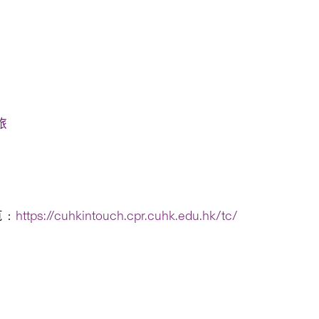
旅
览﹕
https://cuhkintouch.cpr.cuhk.edu.hk/tc/