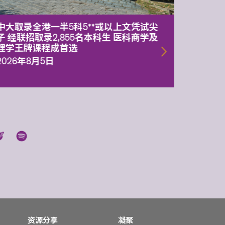
中大取录全港一半5科5**或以上文凭试尖
中大委
子 经联招取录2,855名本科生 医科商学及
理副校
理学王牌课程成首选
2026年
2026年8月5日
资源分享
凝聚