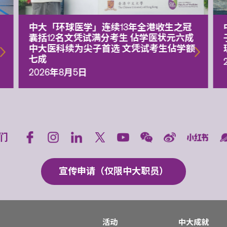
中大「环球医学」连续13年全港收生之冠
囊括12名文凭试满分考生 佔学医状元六成
中大医科续为尖子首选 文凭试考生佔学额
七成
2026年8月5日
们
宣传申请（仅限中大职员）
活动
中大成就