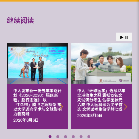
继续阅读
中大发布新一份五年策略计
中大「环球医学」连续13年
划《2026‒2030：腾跃新
全港收生之冠 囊括12名文
程，励行志远》 以
凭试满分考生 佔学医状元
「TIGER」腾飞之跃框架 推
六成 中大医科续为尖子首
动大学迈向学术与全球影响
选 文凭试考生佔学额七成
力新高峰
2026年8月5日
2026年8月6日