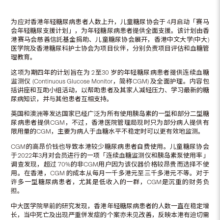
为应对香港年轻糖尿病患者人数上升，儿童糖尿协会于 4月启动「赛马
会年轻糖尿支援计划」，为年轻糖尿病患者提供全面支援。该计划由香
港赛马会慈善信託基金捐助、儿童糖尿协会展开，香港中文大学(中大)
医学院及香港糖尿科护士协会为项目伙伴，分别负责项目评估和血糖管
理教育。
这项为期四年的计划旨在为 2至30 岁的年轻糖尿病患者提供连续血糖
监测仪 (Continuous Glucose Monitor，简称CGM) 及全面护理。内容包
括讲座和互助小组活动，以帮助患者及其家人减轻压力、学习最新的糖
尿病知识，并与其他患者互相支持。
英国和澳洲等发达国家已经广泛为所有使用胰岛素的一型和部分二型糖
尿病患者提供CGM，不过，香港医院管理局现时只为部分病人提供有
限用量的CGM，主要为病人于血糖水平不稳定时可以更有效地监测。
CGM的高昂价钱也导致本港较少糖尿病患者自费使用。儿童糖尿协会
于2022年3月对会员进行的一项「连续血糖监测仪和胰岛素泵使用率」
调查发现，超过 70%的非CGM用户因为该仪器价格较昂贵而选择不使
用。在香港，CGM 的成本从每月一千多港元至三千多港元不等。对于
许多一型糖尿病患者，尤其是低收入的一群，CGM是沉重的财务负
担。
中大医学院早前的研究发现，香港年轻糖尿病患者的人数一直在稳定增
长，当中死亡及出现严重併发症的个案亦未见改善，反映本港有迫切需