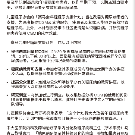
要及早识别高风险年轻糖尿病患者，以作早期干预。长期监测血糖水
平，能够让年轻患者更有效地管理糖尿病。
儿童糖尿协会的「赛马会年轻糖尿支援计划」旨在改善对糖尿病患者的
支援，为患者提供CGM及其他服务，使患者及其家人能够更有效地管
理糖尿病。此外，本计划亦务求令社区更清楚认识糖尿病，并研究糖尿
病患者使用 CGM 的成本效益。
「赛马会年轻糖尿支援计划」包括以下内容：
提供两年用量的
CGM
– 2至30 岁患有糖尿病的香港居民均有资格申
请。2 岁以下或 30 岁以上，面临经济或糖尿病管理困难或怀孕的糖
尿病患者，也可根据个别情况获得特别批准。
糖尿病教育和支援
– 参加者及其家庭成员均可参加定期举办的讲座
及活动，以提高糖尿病相关知识和改善日常管理。
提高公众意识
– 定期为公众和学校举办有关糖尿病的教育讲座，以
提高普罗大众对糖尿病的认识和关注。
研究调查
– 向参加者进行调查，以收集数据分析 CGM 的使用如何影
响患者的血糖水平和生活质素。此项目将由香港中文大学的研究团
队领导。
儿童糖尿协会主席郑冯亮琪表示: 「这个计划将大大改善年轻糖尿病患
者的生活，计划中的研究调查项目将进一步长远帮助糖尿病管理。」
中大医学院内科及药物治疗学系内分泌及糖尿病科主任（学术事务）马
青云教授表示：「糖尿病是复杂并持续恶化的病症，会增加罹患肾病及