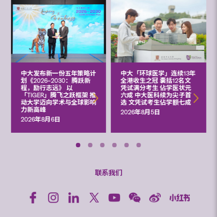
中大发布新一份五年策略计
中大「环球医学」连续13年
划《2026‒2030：腾跃新
全港收生之冠 囊括12名文
程，励行志远》 以
凭试满分考生 佔学医状元
「TIGER」腾飞之跃框架 推
六成 中大医科续为尖子首
动大学迈向学术与全球影响
选 文凭试考生佔学额七成
力新高峰
2026年8月5日
2026年8月6日
联系我们