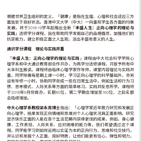
根据世界卫生组织的定义，「健康」是指在生理、心理和社会适应三方
面皆处于良好状态。香港中文大学（中大）一向重视学生各方面的均衡
发展，将于2018-19学年起推出全新「
丰盛人生
：
正向心理学的理
论
与
实践
」选修学分课程，旨在帮助同学发掘自己的品格强项，加强他们的
抗逆能力，建立积极正面之人生观，活出丰盛有意义的人生。
通识学分课
程 理论与实践并重
「
丰盛人生
：
正向心理学的理
论
与实践
」课程由中大社会科学学院心
理学系和中大通识教育部合作开办，为两学分选修课程，开放予所有中
大本科生报读。课程将由临床心理学家作导师，课堂内容理论与实践并
重，同学除需每星期上课一小时，学习正向心理学的科学基础外，亦另
设有导修一小时，协助同学完成一些在日常生活中，例如生活和行为习
惯、思考模式、人际关系等方面的简单练习，实践并反思所学。课程将
于2018年9月份首办，名额80位，第二学期会增加至160位，之后名额
会陆续增加。
中大心理学系教授梁永亮博士
指出：「心理学家近年致力研究和发展正
向心理学，结果发现正向情绪和思维对个人心理状况具正面影响。研究
显示快乐正面的人能在各个生活范畴内获得更佳的成果，例如，身心健
康、工作表现、人际关系、应对困难的能力等。我们希望透过这个课
程，同学能学习到如何运用以实证为本的正向行为、思维和社交技巧，
并认识和发掘个人正面、良好特质，让他们能更有信心、弹性和韧力，