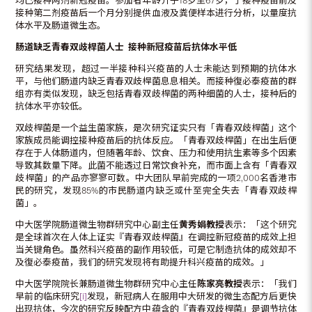
均已接种两剂新冠疫苗。参加者年龄介乎18岁至67岁，于接种疫苗前及
接种第二剂疫苗后一个月分别提供血液及粪便样本进行分析，以量度抗
体水平及肠道微生态。
肠道缺乏青春双歧桿菌
人士
接种
新冠
疫苗
后
抗体水平低
研究结果发现，超过一半接种科兴疫苗的人士未能达到预期的抗体水
平，与他们肠道内缺乏青春双歧桿菌息息相关。而接种復必泰疫苗的群
组亦有类似发现，缺乏包括青春双歧桿菌的两种细菌的人士，接种后的
抗体水平亦较低。
双歧桿菌是一个益生菌家族，是次研究证实只有「青春双歧桿菌」这个
家族成员能调控接种疫苗后的抗体反应。「青春双歧桿菌」在出生后便
存在于人体肠道内，但随著年龄、饮食、压力和使用抗生素等多个因素
导致其数量下降。此菌不能透过日常饮食补充，而市面上含有「青春双
歧桿菌」的产品亦寥寥可数。中大团队早前完成的一项2,000名香港市
民的研究，发现85%的市民肠道内缺乏或什至完全失去「青春双歧桿
菌」。
中大医学院肠道微生物群研究中心副主任
黄秀娟教授
表示：「这个研究
是全球首次在人体上证实『青春双歧桿菌』在调控新冠疫苗的成效上担
当关键角色。虽然科兴疫苗的副作用较低，可是它制造抗体的成效却不
及復必泰疫苗，我们的研究发现将有助提升科兴疫苗的成效。」
中大医学院院长兼肠道微生物群研究中心主任
陈家亮教授
表示：「我们
早前的临床研究
[i]
发现，新冠病人在服用中大研发的微生态配方后更快
出现抗体，今次的研究反映配方中蕴含的『青春双歧桿菌』是调节抗体