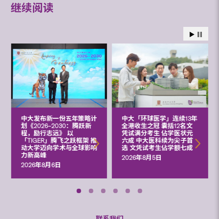
继续阅读
中大发布新一份五年策略计
中大「环球医学」连续13年
划《2026‒2030：腾跃新
全港收生之冠 囊括12名文
程，励行志远》 以
凭试满分考生 佔学医状元
「TIGER」腾飞之跃框架 推
六成 中大医科续为尖子首
动大学迈向学术与全球影响
选 文凭试考生佔学额七成
力新高峰
2026年8月5日
2026年8月6日