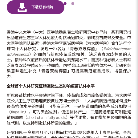
香港中文大学（中大）医学院肠道微生物群研究中心早前一系列研究指
出肠道微生态主宰人体免疫力对抗新冠肺炎，影响疫苗成效及安全。中
大医学院团队最近与香港大学李嘉诚医学院（港大医学院）合作进行全
球首个人体研究，发现一种名为「青春双歧桿菌」（
Bifidobacterium
adolescentis
）的细菌与新冠疫苗成效相关。缺乏青春双歧桿菌的人
士，接种科兴疫苗后的抗体未能达到预期水平；而接种復必泰人士若缺
乏青春双歧桿菌及另一种细菌，同样会出现较低的抗体水平。此研究结
果意味透过补充「青春双歧桿菌」可提高新冠疫苗成效，增强保护
力。
全球首个人体研究证肠道微生态影响疫苗抗体水平
新冠疫苗抗体水平会随时间下降，疫苗的成效再度备受关注。港大医学
院公共卫生学院助理教授
黄世万博士
表示：「人类的肠道细菌如何提升
疫苗抗体水平的机制，可能有两种：一是肠道细菌的某些成分如鞭毛
（flagellin），可为天然佐剂，促进抗体产生；二是肠道细菌可制造短
链脂肪酸（short chain fatty acids）等代谢物，有助增加免疫细胞的新
陈代谢，以支持制造抗体所需的能量。」
研究团队于今年四月至八月期间共招募138名成年人士参与研究，全部