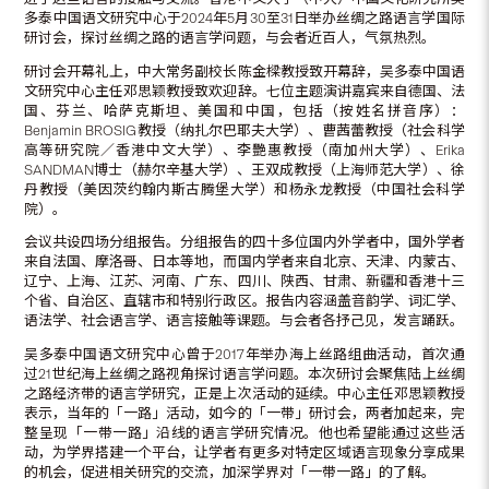
多泰中国语文研究中心于2024年5月30至31日举办丝绸之路语言学国际
研讨会，探讨丝绸之路的语言学问题，与会者近百人，气氛热烈。
研讨会开幕礼上，中大常务副校长陈金樑教授致开幕辞，吴多泰中国语
文研究中心主任邓思颖教授致欢迎辞。七位主题演讲嘉宾来自德国、法
国、芬兰、哈萨克斯坦、美国和中国，包括（按姓名拼音序）：
Benjamin BROSIG教授（纳扎尔巴耶夫大学）、曹茜蕾教授（社会科学
高等研究院／香港中文大学）、李艷惠教授（南加州大学）、Erika
SANDMAN博士（赫尔辛基大学）、王双成教授（上海师范大学）、徐
丹教授（美因茨约翰内斯古腾堡大学）和杨永龙教授（中国社会科学
院）。
会议共设四场分组报告。分组报告的四十多位国内外学者中，国外学者
来自法国、摩洛哥、日本等地，而国内学者来自北京、天津、内蒙古、
辽宁、上海、江苏、河南、广东、四川、陕西、甘肃、新疆和香港十三
个省、自治区、直辖市和特别行政区。报告内容涵盖音韵学、词汇学、
语法学、社会语言学、语言接触等课题。与会者各抒己见，发言踊跃。
吴多泰中国语文研究中心曾于2017年举办海上丝路组曲活动，首次通
过21世纪海上丝绸之路视角探讨语言学问题。本次研讨会聚焦陆上丝绸
之路经济带的语言学研究，正是上次活动的延续。中心主任邓思颖教授
表示，当年的「一路」活动，如今的「一带」研讨会，两者加起来，完
整呈现「一带一路」沿线的语言学研究情况。他也希望能通过这些活
动，为学界搭建一个平台，让学者有更多对特定区域语言现象分享成果
的机会，促进相关研究的交流，加深学界对「一带一路」的了解。