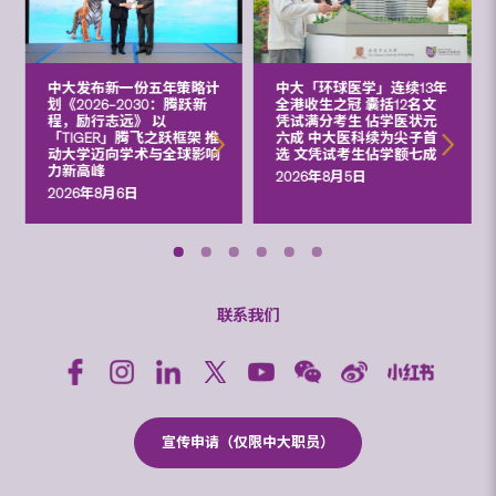
中大发布新一份五年策略计
中大「环球医学」连续13年
划《2026‒2030：腾跃新
全港收生之冠 囊括12名文
程，励行志远》 以
凭试满分考生 佔学医状元
「TIGER」腾飞之跃框架 推
六成 中大医科续为尖子首
动大学迈向学术与全球影响
选 文凭试考生佔学额七成
力新高峰
2026年8月5日
2026年8月6日
联系我们
宣传申请（仅限中大职员）