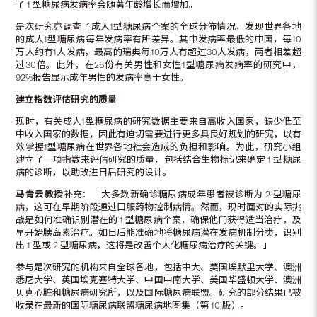
了 1 型糖尿病发病率会随著年龄增长而增加。
是次研究亦调查了成人1型糖尿病个案的全球分佈情况，发现世界各地
的成人1型糖尿病每年发病率有所差异。其中发病率最低的中国，每10
万人约有1人发病，最高的瑞典每10万人有超过30人发病，两者相差超
过30倍。此外，在26份有关男性和女性1型糖尿病发病率的研究中，
92%报告显示成年男性的发病率高于女性。
建立指数评估研究的质量
现时，有关成人1型糖尿病的研究数据主要来自高收入国家，缺少低至
中收入国家的数据，因此有迫切需要进行更多具良好规划的研究，以有
效掌握1型糖尿病在世界各地社会造成的负担和影响。为此，研究小组
建立了一项指数来评估研究的质量，包括结合生物标记来确定 1 型糖尿
病的诊断，以助改进日后研究的设计。
马青云教授
补充：「大多数新确诊糖尿病成年患者被诊断为 2 型糖尿
病，这可在早期阶段通过口服药物控制病情。然而，现时面对的实际挑
战是如何准确识别潜在的 1 型糖尿病个案，确保他们获得适当治疗，及
早开始胰岛素治疗。如日后能准确地将糖尿病潜在发病机制分类，识别
出 1 型或 2 型糖尿病，这将是改善个人化糖尿病治疗的关键。」
参与是次研究的机构来自全球各地，包括中大、美国埃默里大学、澳洲
悉尼大学、英国埃克塞特大学、中国中南大学、美国华盛顿大学、澳洲
贝克心脏和糖尿病研究所，以及国际糖尿病联盟。研究的部分结果已被
收录在最新的国际糖尿病联盟糖尿病地图集（第 10 版）。