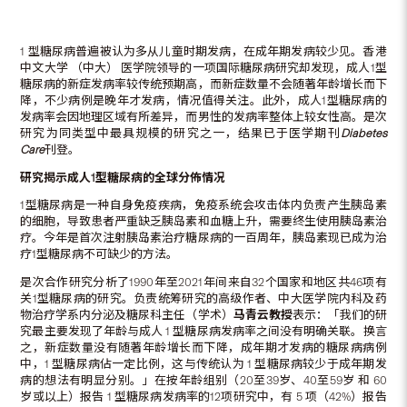
1 型糖尿病普遍被认为多从儿童时期发病，在成年期发病较少见。香港
中文大学 （中大） 医学院领导的一项国际糖尿病研究却发现，成人1型
糖尿病的新症发病率较传统预期高，而新症数量不会随著年龄增长而下
降，不少病例是晚年才发病，情况值得关注。此外，成人1型糖尿病的
发病率会因地理区域有所差异，而男性的发病率整体上较女性高。是次
研究为同类型中最具规模的研究之一，结果已于医学期刊
Diabetes
Care
刊登。
研究揭示成人
1
型糖尿病的全球分佈情况
1型糖尿病是一种自身免疫疾病，免疫系统会攻击体内负责产生胰岛素
的细胞，导致患者严重缺乏胰岛素和血糖上升，需要终生使用胰岛素治
疗。今年是首次注射胰岛素治疗糖尿病的一百周年，胰岛素现已成为治
疗1型糖尿病不可缺少的方法。
是次合作研究分析了1990年至2021年间来自32个国家和地区共46项有
关1型糖尿病的研究。负责统筹研究的高级作者、中大医学院内科及药
物治疗学系内分泌及糖尿科主任（学术）
马青云教授
表示：「我们的研
究最主要发现了年龄与成人 1 型糖尿病发病率之间没有明确关联。换言
之，新症数量没有随著年龄增长而下降，成年期才发病的糖尿病病例
中，1 型糖尿病佔一定比例，这与传统认为 1 型糖尿病较少于成年期发
病的想法有明显分别。」在按年龄组别（20至39岁、40至59岁 和 60
岁或以上）报告 1 型糖尿病发病率的12项研究中，有 5 项（42%）报告