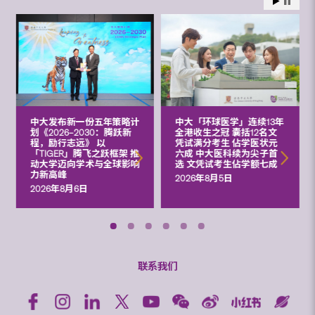
中大发布新一份五年策略计
中大「环球医学」连续13年
划《2026‒2030：腾跃新
全港收生之冠 囊括12名文
程，励行志远》 以
凭试满分考生 佔学医状元
「TIGER」腾飞之跃框架 推
六成 中大医科续为尖子首
动大学迈向学术与全球影响
选 文凭试考生佔学额七成
力新高峰
2026年8月5日
2026年8月6日
联系我们