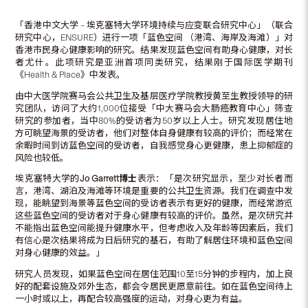
「香港中文大学 – 埃克塞特大学环境持续与应变联合研究中心」（联合
研究中心，ENSURE）进行一项「蓝色空间 （港湾、海岸及海滩）」对
香港市民身心健康影响的研究。结果发现蓝色空间有助身心健康，对长
者尤什。此项研究是亚洲首项同类研究，结果刚于国际医学期刊
《Health & Place》中发表。
由中大医学院赛马会公共卫生及基层医疗学院教授黄至生教授领导的研
究团队，访问了大约1,000位接受「中大赛马会大肠癌教育中心」筛查
研究的参加者，当中80%的受访者为50岁以上人士。研究发现居住地
方可眺望海景的受访者，他们对整体自身健康有较高的评价；而经常在
余暇时间到访蓝色空间的受访者，自我感觉身心更健康，患上抑郁症的
风险也较低。
埃克塞特大学的
Jo Garrett
博士
表示：「是次研究显示，至少对长者而
言，港湾、湖泊及海滩等环境是重要的公共卫生资源。我们在调查中发
现，能眺望到海景等蓝色空间的受访者表示有更好的健康，而经常游览
这些蓝色空间的受访者对于身心健康有较高的评价。虽然，是次研究并
不能指出蓝色空间能提升健康水平，但考虑收入及年龄等因素后，我们
有信心是次结果将成为日后研究的基石，有助了解居住环境和蓝色空间
对身心健康的效益。」
研究人员发现，如果蓝色空间在居住范围10至15分钟的步程内，加上良
好的配套设施及郊外生态，都会令居民更愿意前往。如在蓝色空间待上
一小时或以上，再配合较高强度的运动，对身心更为有益。