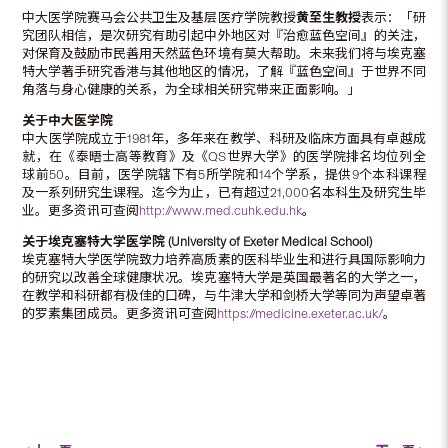
中大医学院赛马会公共卫生及基层医疗学院教授
黄至生教授
表示：「研
究团队相信，是次研究有助引起中外地区对『治愈蓝色空间』的关注，
对保育及鼓励市民善用天然蓝色环境有莫大帮助。未来我们将与埃克塞
特大学著手研究香港与其他地区的情况，了解『蓝色空间』于世界不同
角落与身心健康的关系，为全球相关研究带来正面影响。」
关于中大医学院
中大医学院成立于1981年，多年来在教学、科研及临床方面具有卓越成
就，在《泰晤士高等教育》及《QS世界大学》的医学院排名均位列全
球前50。目前，医学院辖下有5所学院和14个学系，提供9个本科课程
及一系列研究生课程。迄今为止，已有超过21,000名本科生及研究生毕
业。更多资讯可查阅
http://www.med.cuhk.edu.hk
。
关于埃克塞特大学医学院
(
University of Exeter Medical School
)
埃克塞特大学医学院致力培养高质素的医科毕业生和进行具国际影响力
的研究以改善全球健康状况。埃克塞特大学是英国最著名的大学之一，
在教学和科研都有极佳的口碑，与牛津大学和剑桥大学等同为声望卓著
的罗素集团成员。更多资讯可查阅
https://medicine.exeter.ac.uk/
。