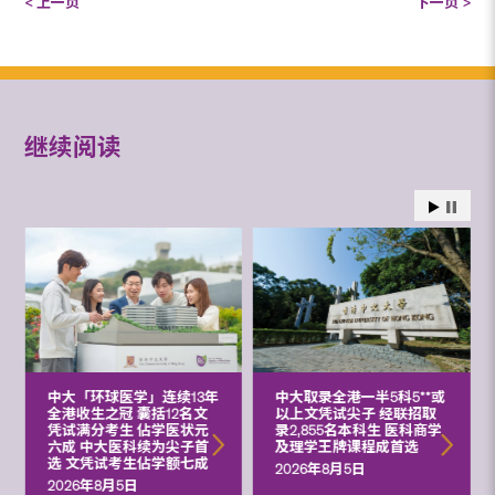
< 上一页
下一页 >
继续阅读
中大「环球医学」连续13年
中大取录全港一半5科5**或
全港收生之冠 囊括12名文
以上文凭试尖子 经联招取
凭试满分考生 佔学医状元
录2,855名本科生 医科商学
六成 中大医科续为尖子首
及理学王牌课程成首选
选 文凭试考生佔学额七成
2026年8月5日
2026年8月5日