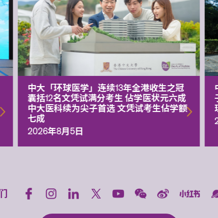
中大「环球医学」连续13年全港收生之冠
囊括12名文凭试满分考生 佔学医状元六成
中大医科续为尖子首选 文凭试考生佔学额
七成
2026年8月5日
们