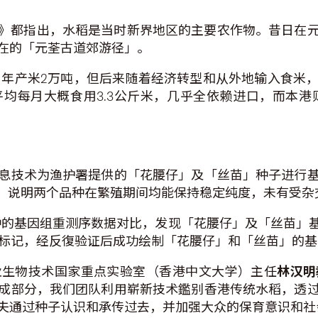
报告书》都指出，水稻是当时新界地区的主要农作物。昔日
在的「元荃古道郊游径」。
公顷，年产米2万吨，但后来随着经济转型和从外地输入食
每月大概食用3.3公斤米，几乎全依赖进口，而本港则
息技术为渔护署提供的「花腰仔」及「丝苗」种子进行
上，说明两个品种在繁殖期间均能保持稳定纯度，未有受杂
品种的基因组重测序数据对比，发现「花腰仔」及「丝苗」
A标记，经反復验证后成功绘制「花腰仔」和「丝苗」的
业生物技术国家重点实验室（香港中文大学）主任
林汉明
成部分，我们团队利用崭新技术鑑别香港传统水稻，透
夫通过种子认识和承传过去，并加强大众的保育意识和社