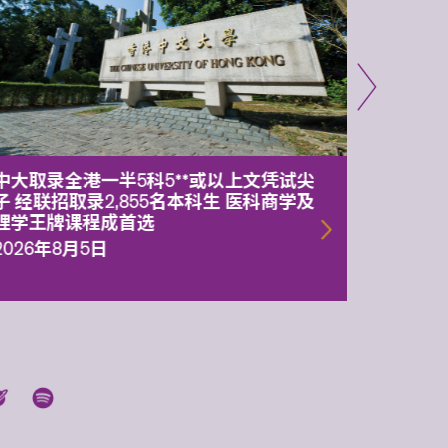
中大取录全港一半5科5**或以上文凭试尖
中大委
子 经联招取录2,855名本科生 医科商学及
理副校
理学王牌课程成首选
2026年
2026年8月5日