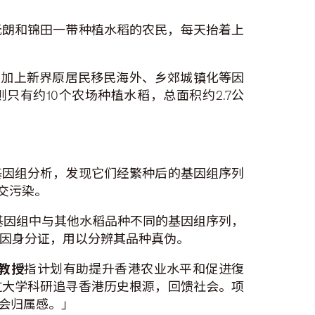
在元朗和锦田一带种植水稻的农民，每天抬着上
米，加上新界原居民移民海外、乡郊城镇化等因
只有约10个农场种植水稻，总面积约2.7公
基因组分析，发现它们经繁种后的基因组序列
交污染。
基因组中与其他水稻品种不同的基因组序列，
基因身分证，用以分辨其品种真伪。
教授
指计划有助提升香港农业水平和促进復
过大学科研追寻香港历史根源，回馈社会。项
会归属感。」