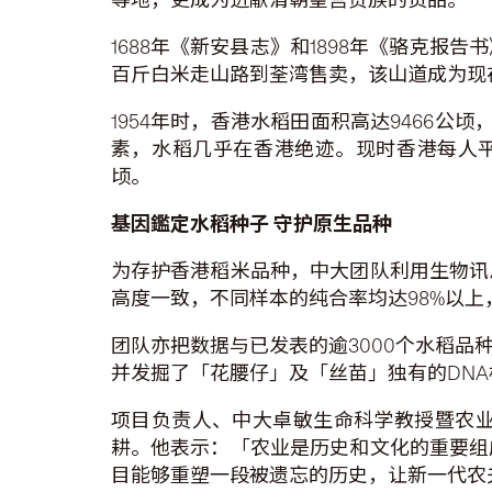
1688年《新安县志》和1898年《骆克
百斤白米走山路到荃湾售卖，该山道成为现
1954年时，香港水稻田面积高达9466
素，水稻几乎在香港绝迹。现时香港每人平均
顷。
基因鑑定水稻种子
守护原生品种
为存护香港稻米品种，中大团队利用生物讯
高度一致，不同样本的纯合率均达98%以
团队亦把数据与已发表的逾3000个水稻
并发掘了「花腰仔」及「丝苗」独有的DN
项目负责人、中大卓敏生命科学教授暨农
耕。他表示：「农业是历史和文化的重要组
目能够重塑一段被遗忘的历史，让新一代农