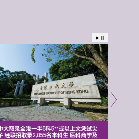
中大取录全港一半5科5**或以上文凭试尖
中大委
子 经联招取录2,855名本科生 医科商学及
理副校