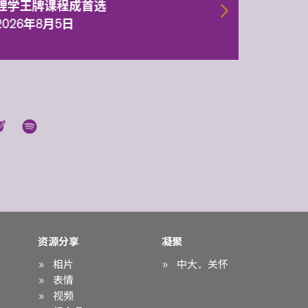
理学王牌课程成首选
2026年
2026年8月5日
资源分享
凝聚
相片
中大．关怀
表情
视频