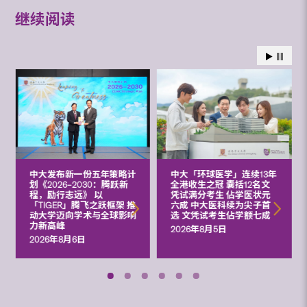
继续阅读
中大发布新一份五年策略计
中大「环球医学」连续13年
划《2026‒2030：腾跃新
全港收生之冠 囊括12名文
程，励行志远》 以
凭试满分考生 佔学医状元
「TIGER」腾飞之跃框架 推
六成 中大医科续为尖子首
动大学迈向学术与全球影响
选 文凭试考生佔学额七成
力新高峰
2026年8月5日
2026年8月6日