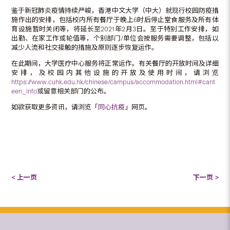
鉴于新冠肺炎疫情持续严峻，香港中文大学（中大）就现行校园防疫措
施作出的安排，包括校内所有餐厅于晚上6时后停止堂食服务及所有体
育设施暂时关闭等，将延长至2021年2月3日。至于特别工作安排，如
出勤、在家工作或轮值等，个别部门/单位会按服务需要调整，包括以
减少人流和社交接触的措施及原则逐步恢复运作。
在此期间，大学医疗中心服务将正常运作。有关餐厅的开放时间及详细
安排，及校园内其他设施的开放及使用时间，请浏览
https://www.cuhk.edu.hk/chinese/campus/accommodation.html#cant
een_info
或留意相关部门的公布。
如欲获取更多资讯，请浏览「
同心抗疫
」网页。
< 上一页
下一页 >