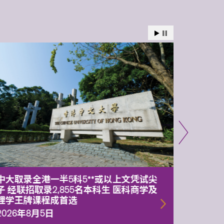
中大取录全港一半5科5**或以上文凭试尖
中大委
子 经联招取录2,855名本科生 医科商学及
理副校
理学王牌课程成首选
2026年
2026年8月5日