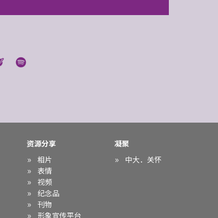
资源分享
凝聚
相片
中大．关怀
表情
视频
纪念品
刊物
形象宣传平台