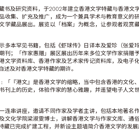
藏书及研究资料，于2002年建立香港文学特藏与香港文
品收集、扩充及推广，成为一个兼具学术与教育意义的
文学藏品展出。展览以「档案」为概念，让参观者观赏
示多本罕见书籍，包括《虾球传》日译本及爱珍（张爱
期刊；「作家惠赠」展区展出历年来多位文学作家捐赠
港文学资料库、香港作家及艺术家传记资料库，及电子
自述及对香港文学特藏的期许。
﹕「『港文』是香港文学的缩略，当中包含香港的文化
书刊上的历史，体验作家的慧心雅趣，并遥望电子人文
一连串讲座，邀请不同作家及学者主讲，包括本地著名
及文化学院梁淑雯博士，讲解香港文学与作家文库、通
特藏已完成扩建工程，并新设主题墙简介香港文学的发展