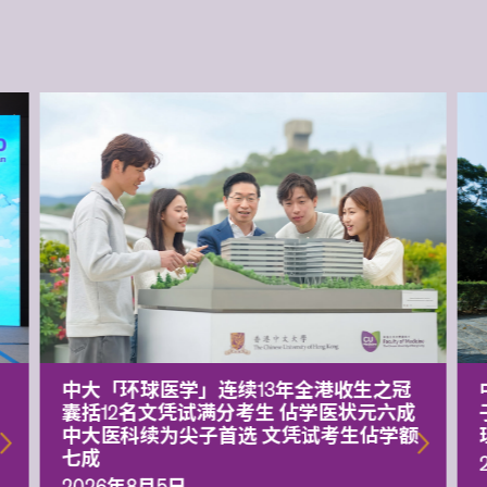
中大「环球医学」连续13年全港收生之冠
囊括12名文凭试满分考生 佔学医状元六成
中大医科续为尖子首选 文凭试考生佔学额
七成