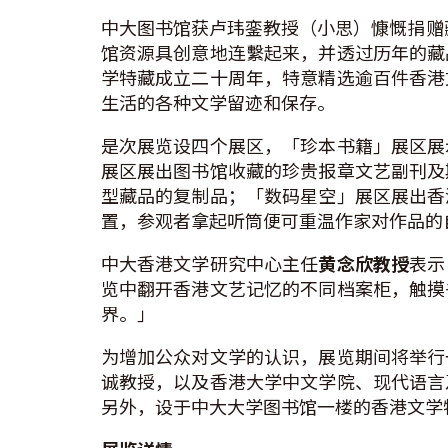
中大图书馆获卢玮銮教授（小思）慷慨捐赠
馆资源具创意地连繫起来，并透过历年的藏
学特藏成立二十周年，特意精选逾百件香港
生活的各种文学留迹和保存。
是次展览设四个展区，「珍本书籍」展区展
展区展出图书馆收藏的珍贵报章文艺副刊及
型藏品的复制品；「数码星空」展区展出香
置，参观者拿起听筒便可重温作家对作品的
中大香港文学研究中心主任
黄念欣教授
表示
览中翻开香港文艺记忆的不同档案柜，触摸
界。」
为增加公众对文学的认识，展览期间将举行
诚教授，以及香港大学中文学院、现代语言
另外，设于中大大学图书馆一楼的香港文学