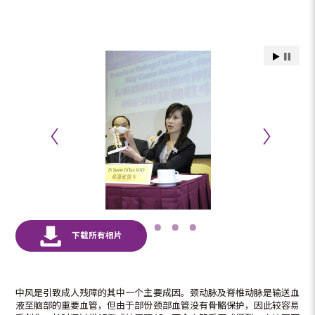
中风是引致成人残障的其中一个主要成因。颈动脉及脊椎动脉是输送血
液至脑部的重要血管，但由于部份颈部血管没有骨骼保护，因此较容易