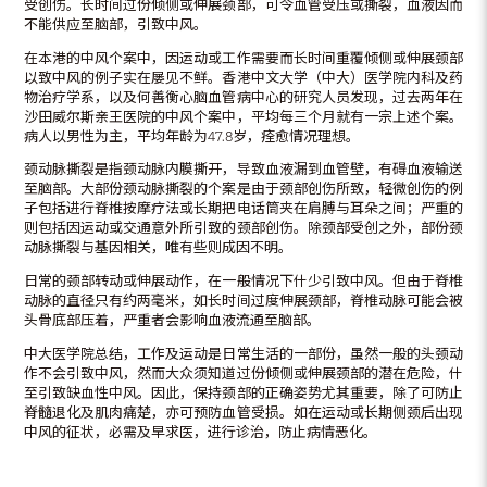
受创伤。长时间过份倾侧或伸展颈部，可令血管受压或撕裂，血液因而
不能供应至脑部，引致中风。
在本港的中风个案中，因运动或工作需要而长时间重覆倾侧或伸展颈部
以致中风的例子实在屡见不鲜。香港中文大学（中大）医学院内科及药
物治疗学系，以及何善衡心脑血管病中心的研究人员发现，过去两年在
沙田威尔斯亲王医院的中风个案中，平均每三个月就有一宗上述个案。
病人以男性为主，平均年龄为47.8岁，痊愈情况理想。
颈动脉撕裂是指颈动脉内膜撕开，导致血液漏到血管壁，有碍血液输送
至脑部。大部份颈动脉撕裂的个案是由于颈部创伤所致，轻微创伤的例
子包括进行脊椎按摩疗法或长期把电话筒夹在肩膊与耳朵之间；严重的
则包括因运动或交通意外所引致的颈部创伤。除颈部受创之外，部份颈
动脉撕裂与基因相关，唯有些则成因不明。
日常的颈部转动或伸展动作，在一般情况下什少引致中风。但由于脊椎
动脉的直径只有约两毫米，如长时间过度伸展颈部，脊椎动脉可能会被
头骨底部压着，严重者会影响血液流通至脑部。
中大医学院总结，工作及运动是日常生活的一部份，虽然一般的头颈动
作不会引致中风，然而大众须知道过份倾侧或伸展颈部的潜在危险，什
至引致缺血性中风。因此，保持颈部的正确姿势尤其重要，除了可防止
脊髓退化及肌肉痛楚，亦可预防血管受损。如在运动或长期侧颈后出现
中风的征状，必需及早求医，进行诊治，防止病情恶化。