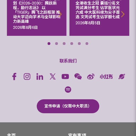
划《2026‒2030：腾跃新
全港收生之冠 囊括12名文
程，励行志远》 以
凭试满分考生 佔学医状元
「TIGER」腾飞之跃框架 推
六成 中大医科续为尖子首
动大学迈向学术与全球影响
选 文凭试考生佔学额七成
力新高峰
2026年8月5日
2026年8月6日
联系我们
宣传申请（仅限中大职员）
主页
宣布事项