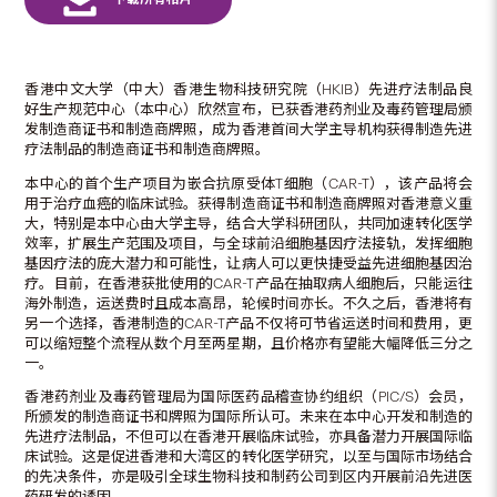
香港中文大学（中大）香港生物科技研究院（HKIB）先进疗法制品良
好生产规范中心（本中心）欣然宣布，已获香港药剂业及毒药管理局颁
发制造商证书和制造商牌照，成为香港首间大学主导机构获得制造先进
疗法制品的制造商证书和制造商牌照。
本中心的首个生产项目为嵌合抗原受体T细胞（CAR-T），该产品将会
用于治疗血癌的临床试验。获得制造商证书和制造商牌照对香港意义重
大，特别是本中心由大学主导，结合大学科研团队，共同加速转化医学
效率，扩展生产范围及项目，与全球前沿细胞基因疗法接轨，发挥细胞
基因疗法的庞大潜力和可能性，让病人可以更快捷受益先进细胞基因治
疗。目前，在香港获批使用的CAR-T产品在抽取病人细胞后，只能运往
海外制造，运送费时且成本高昂，轮候时间亦长。不久之后，香港将有
另一个选择，香港制造的CAR-T产品不仅将可节省运送时间和费用，更
可以缩短整个流程从数个月至两星期，且价格亦有望能大幅降低三分之
一。
香港药剂业及毒药管理局为国际医药品稽查协约组织（PIC/S）会员，
所颁发的制造商证书和牌照为国际所认可。未来在本中心开发和制造的
先进疗法制品，不但可以在香港开展临床试验，亦具备潜力开展国际临
床试验。这是促进香港和大湾区的转化医学研究，以至与国际市场结合
的先决条件，亦是吸引全球生物科技和制药公司到区内开展前沿先进医
药研发的诱因。