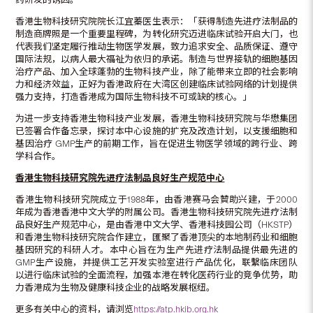
香港生物科技研究院院长江宜蓁医生表示：「获得制造先进疗法制品的
制造商牌照是一个重要里程碑，为转化研究迈进临床试验开启大门，也
代表我们坚定履行推动生物医学发展，致力追求安全、品质保证、遵守
国际法规，以病人最大福祉为依归的承诺。制造与世界接轨的细胞基因
治疗产品、加入全球蓬勃的生物科技产业，除了能带来立即的社会影响
力和经济效益，正好为香港政府在大湾区创建临床试验网络的计划提供
强力支持，打造香港成为国际生物科技不可或缺的核心。」
为进一步支持香港生物科技产业发展，香港生物科技研究院与华懋集团
已签署合作备忘录，探讨本中心设施的扩充及改造计划，以支援细胞和
基因治疗 GMP生产的前期工作，旨在促进生物医学领域的跨行业、跨
学科合作。
香港生物科技研究院先进疗法制品良好生产规范中心
香港生物科技研究院成立于1988年，由香港赛马会贊助兴建，于2000
年成为香港香港中文大学的附属公司。香港生物科技研究院先进疗法制
品良好生产规范中心，是由香港中文大学、香港科技园公司（HKSTP）
和香港生物科技研究院合作建立，匯聚了香港顶尖的本地制药业和细胞
基因研究的科研人才。本中心旨在为生产先进疗法制品提供最先进的
GMP生产设施，并提供工艺开发实验室进行产品优化，联繫临床团队
以进行临床试验的全面流程，加强本港在转化医药行业的竞争优势，助
力香港成为生物及健康科技企业的战略发展枢纽。
更多有关中心的资料，请浏览
https://atp.hkib.org.hk