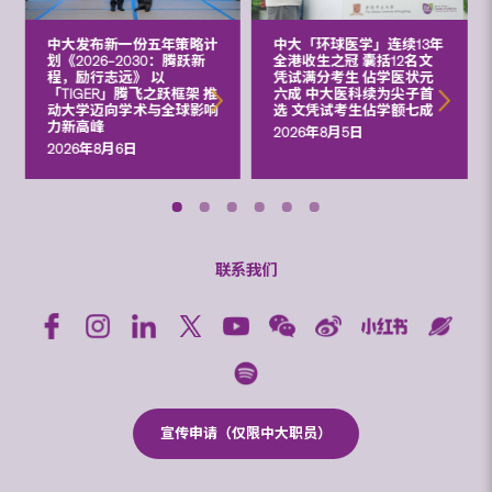
中大发布新一份五年策略计
中大「环球医学」连续13年
划《2026‒2030：腾跃新
全港收生之冠 囊括12名文
程，励行志远》 以
凭试满分考生 佔学医状元
「TIGER」腾飞之跃框架 推
六成 中大医科续为尖子首
动大学迈向学术与全球影响
选 文凭试考生佔学额七成
力新高峰
2026年8月5日
2026年8月6日
联系我们
宣传申请（仅限中大职员）