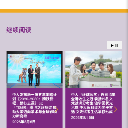
继续阅读
中大发布新一份五年策略计
中大「环球医学」连续13年
划《2026‒2030：腾跃新
全港收生之冠 囊括12名文
程，励行志远》 以
凭试满分考生 佔学医状元
「TIGER」腾飞之跃框架 推
六成 中大医科续为尖子首
动大学迈向学术与全球影响
选 文凭试考生佔学额七成
力新高峰
2026年8月5日
2026年8月6日