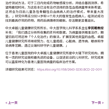
治疗测试方法，可于三日内完成药物敏感度分析，并结合基因测序，希
望用最短时间，为这些本已没有治疗选择的急性血癌病童带来新希望。
这将会为日后儿童急性骨髓性白血病病人的治疗模式，带来重大改
变。」研究中两名分别14岁和14个月大的復发性血癌病人，经测试成功
找到最具疗效的药物，用药后病情得到缓解，存活期更显著延长。
中大卓越儿童健康研究所所长、中大医学院儿科学系系主任
李民瞻教授
补充：「我们透过分析所收集的资料和数据，为病童提供精准治疗，期
望日后可将这种『个人化治疗』的做法，扩展至其他类型的血癌。卓越
儿童健康研究所将继续努力，在儿童癌症、心脏病、遗传病、眼疾和传
染病等范畴，透过尖端科研守护儿童健康。」
位于香港儿童医院的中大卓越儿童健康研究所是中大辖下研究机构，拥
有一流的研究设施和最先进的设备，以促进前沿的儿科研究，研究成果
可以直接转化为香港儿童医院病童的临床治疗方案。
详细研究结果可浏览：
https://doi.org/10.1158/2643-3230.BCD-22-0011
< 上一页
下一页 >