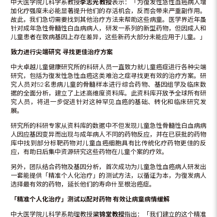
中大医学院儿科学系教授
李志光教授
表示：「为復发性急性血癌病人增
加化疗强度未必能显著提升他们的存活机会，反而会带来严重副作用。
故此，我们急切需要找到其他治疗方法来帮助这些病童。医学界近年虽
针对成年急性骨髓性白血病病人，研发一系列的新型药物，但因成人和
儿童患者在致病基因上存在差异，这些新药大部分未能应用于儿童。」
致力进行尖端研究
寻找更佳治疗方案
中大卓越儿童健康研究所的科研人员一直致力就儿童癌症进行各种尖端
研究，包括为復发性急性血癌这类难治之症寻找更有效的治疗方案。研
究人员对52名患病儿童的骨髓样本进行综合药物、基因组学及临床数
据的全面分析，建立了上述高维度资料库。此资料库开放予全球所有研
究人员，将进一步促进针对这种罕见血癌的基础、转化和临床研究发
展。
研究所的科研专家从资料库的数据中不但发现儿童急性骨髓性白血病病
人因应基因变异而出现与成年病人不同的药物反应，并在已获批的药物
库中找到部分标靶药物对儿童血癌细胞具有比传统化疗药物更佳的反
应，有助日后集中资源研究这些药物在儿童个案的疗效。
另外，团队结合药物及基因分析，首次成功为儿童急性血癌病人研发出
一套能提供「精准个人化治疗」的测试方法，以循证为本，为復发病人
选择最有效的药物，延长他们的寿命什至根治癌症。
「精准个人化治疗」测试以配对药物
有效让病童病情缓解
中大医学院儿科学系助理教授
梁锦堂教授
指出：「我们建立的这个精准