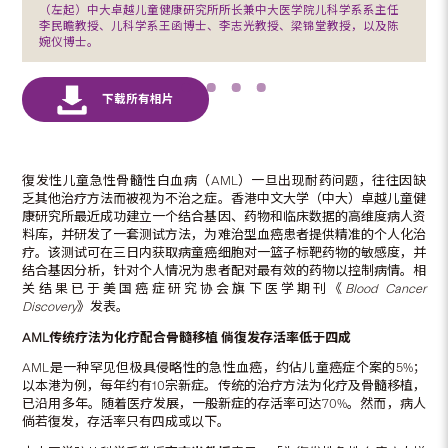
（左起）中大卓越儿童健康研究所所长兼中大医学院儿科学系系主任
李民瞻教授、儿科学系王函博士、李志光教授、梁锦堂教授，以及陈
婉仪博士。
復发性儿童急性骨髓性白血病（AML）一旦出现耐药问题，往往因缺
乏其他治疗方法而被视为不治之症。香港中文大学（中大）卓越儿童健
康研究所最近成功建立一个结合基因、药物和临床数据的高维度病人资
料库，并研发了一套测试方法，为难治型血癌患者提供精准的个人化治
疗。该测试可在三日内获取病童癌细胞对一篮子标靶药物的敏感度，并
结合基因分析，针对个人情况为患者配对最有效的药物以控制病情。相
关结果已于美国癌症研究协会旗下医学期刊《
Blood Cancer
Discovery
》发表。
AML
传统疗法为化疗配合骨髓移植
倘復发存活率低于四成
AML是一种罕见但极具侵略性的急性血癌，约佔儿童癌症个案的5%；
以本港为例，每年约有10宗新症。传统的治疗方法为化疗及骨髓移植，
已沿用多年。随着医疗发展，一般新症的存活率可达70%。然而，病人
倘若復发，存活率只有四成或以下。