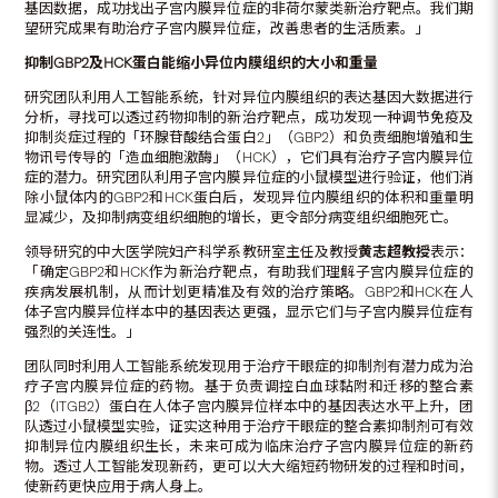
基因数据，成功找出子宫内膜异位症的非荷尔蒙类新治疗靶点。我们期
望研究成果有助治疗子宫内膜异位症，改善患者的生活质素。」
抑制
GBP2
及
HCK
蛋白能缩小异位内膜组织的大小和重量
研究团队利用人工智能系统，针对异位内膜组织的表达基因大数据进行
分析，寻找可以透过药物抑制的新治疗靶点，成功发现一种调节免疫及
抑制炎症过程的「环腺苷酸结合蛋白2」（GBP2）和负责细胞增殖和生
物讯号传导的「造血细胞激酶」（HCK），它们具有治疗子宫内膜异位
症的潜力。研究团队利用子宫内膜异位症的小鼠模型进行验证，他们消
除小鼠体内的GBP2和HCK蛋白后，发现异位内膜组织的体积和重量明
显减少，及抑制病变组织细胞的增长，更令部分病变组织细胞死亡。
领导研究的中大医学院妇产科学系教研室主任及教授
黄志超教授
表示：
「确定GBP2和HCK作为新治疗靶点，有助我们理解子宫内膜异位症的
疾病发展机制，从而计划更精准及有效的治疗策略。GBP2和HCK在人
体子宫内膜异位样本中的基因表达更强，显示它们与子宫内膜异位症有
强烈的关连性。」
团队同时利用人工智能系统发现用于治疗干眼症的抑制剂有潜力成为治
疗子宫内膜异位症的药物。基于负责调控白血球黏附和迁移的整合素
β2（ITGB2）蛋白在人体子宫内膜异位样本中的基因表达水平上升，团
队透过小鼠模型实验，证实这种用于治疗干眼症的整合素抑制剂可有效
抑制异位内膜组织生长，未来可成为临床治疗子宫内膜异位症的新药
物。透过人工智能发现新药，更可以大大缩短药物研发的过程和时间，
使新药更快应用于病人身上。