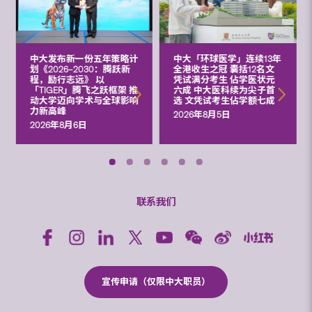
中大发布新一份五年策略计
中大「环球医学」连续13年
划《2026‒2030：腾跃新
全港收生之冠 囊括12名文
程，励行志远》 以
凭试满分考生 佔学医状元
「TIGER」腾飞之跃框架 推
六成 中大医科续为尖子首
动大学迈向学术与全球影响
选 文凭试考生佔学额七成
力新高峰
2026年8月5日
2026年8月6日
联系我们
宣传申请（仅限中大职员）