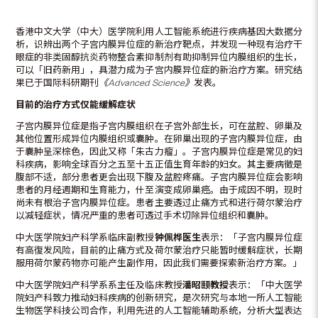
香港中文大学（中大）医学院利用人工智能系统进行疾病基因大数据分
析，识辨出两个子宫内膜异位症的新治疗靶点，并发现一种现有治疗干
眼症的非类固醇抗炎药物整合素抑制剂有助抑制异位内膜组织的生长，
可以「旧药新用」，具潜力成为子宫内膜异位症的新治疗方案。研究结
果已于国际科研期刊
《Advanced Science》
发表。
目前的治疗方式仅能缓解症状
子宫内膜异位症是指子宫内膜组织在子宫外部生长，可在盆腔、卵巢及
其他位置形成异位内膜组织或囊肿。在卵巢出现的子宫内膜异位症，由
于囊肿呈深棕色，因此又称「朱古力瘤」。子宫内膜异位症是常见的妇
科疾病，影响全球百分之五至十五正值生育年龄的妇女。其主要病徵是
腹部不适，部分患者更会出现下腹及盆腔疼痛。子宫内膜异位症会影响
患者的月经週期和生育能力，什至演变成卵巢癌。由于成因不明，现时
尚未有根治子宫内膜异位症。患者主要透过止痛方式和进行荷尔蒙治疗
以减轻症状，情况严重的患者可透过手术切除异位组织和囊肿。
中大医学院妇产科学系临床副教授
钟佩桦医生
表示：「子宫内膜异位症
有高復发风险，目前的止痛方式及荷尔蒙治疗只能暂时缓解症状，长期
服用荷尔蒙药物亦可能产生副作用，因此我们需要探索新治疗方案。」
中大医学院妇产科学系系主任及临床教授
潘昭颐教授
表示：「中大医学
院妇产科致力推动妇科疾病的创新研究，是次研究与本地一所人工智能
生物医学科技公司合作，利用先进的人工智能辅助系统，分析大型表达