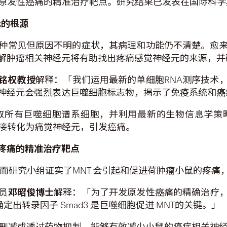
性癌痛的精准治疗靶点。研究结果已发表在国际科学期刊《Sc
元的根源
种常见但原因不明的症状，其病理和功能仍不清楚。愈
解肿瘤相关神经元将有助找出疼痛感觉神经元的来源，并
铭权教授
解释：「我们运用最新的单细胞RNA测序技术
神经元会强烈表达巨噬细胞标志物，揭示了免疫系统和癌
取所有巨噬细胞谱系细胞，并利用最新的生物信息学策
直接转化为痛觉神经元，引发癌痛。
疼痛的精准治疗靶点
。而研究小组证实了MNT 会引起和促进荷肿瘤小鼠的疼
员
邓昭俊博士
解释：「为了开发原发性癌痛的精确治疗
定出转录因子 Smad3 是巨噬细胞促进 MNT的关键。」
因删减或透过药物抑制，能够有效减少小鼠的癌症相关神