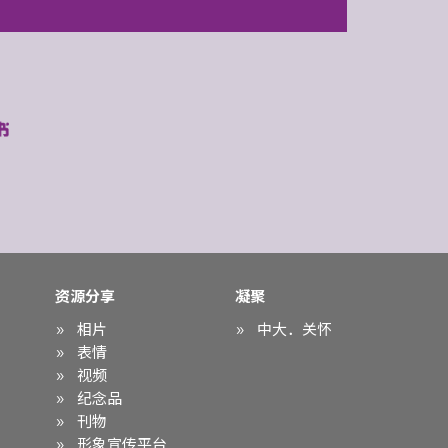
资源分享
凝聚
相片
中大．关怀
表情
视频
纪念品
刊物
形象宣传平台