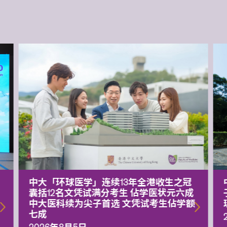
中大「环球医学」连续13年全港收生之冠
囊括12名文凭试满分考生 佔学医状元六成
中大医科续为尖子首选 文凭试考生佔学额
七成