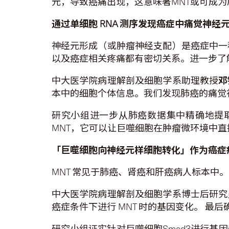
元，导致癌痛出现，这意味著MNT或可成为原发
通过单细胞
RNA
测序发现癌症中痛觉神经
神经元形成（或肿瘤神经支配）是癌症中一
以及癌症相关疼痛都有密切关系。进一步了
中大医学院病理解剖及细胞学系助理教授
邓
本中的细胞个体信息。我们发现肺癌的痛觉
研究小组进一步从肺癌数据集中精确地提
MNT，它可以让巨噬细胞在肿瘤微环境中
「巨噬细胞向神经元样细胞转化」作为癌症
MNT 常见于肺癌、肾癌和肝癌病人标本中
中大医学院病理解剖及细胞学系博士后研究
癌症条件下进行 MNT 时的基因变化。 最后确
研究小组证实针对巨噬细胞Smad3进行基