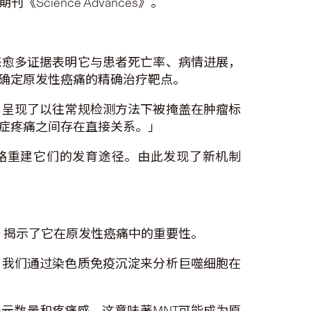
ience Advances》。
来愈多证据表明它与患者死亡率、病情进展，
确定原发性癌痛的精确治疗靶点。
，呈现了以往常规检测方法下被掩盖在肿瘤标
症疼痛之间存在直接关系。」
略重建它们的发育途径。由此发现了新机制
痛，揭示了它在原发性癌痛中的重要性。
，我们通过染色质免疫沉淀来分析巨噬细胞在
经元数量和疼痛感。这意味著MNT可能成为原