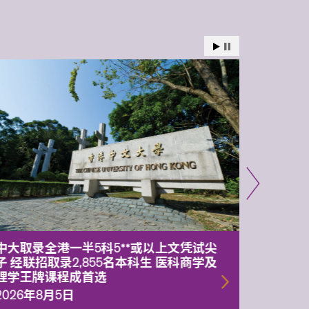
中大取录全港一半5科5**或以上文凭试尖
中大委
子 经联招取录2,855名本科生 医科商学及
理副校
理学王牌课程成首选
2026年
2026年8月5日