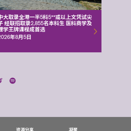
中大取录全港一半5科5**或以上文凭试尖
中大委
子 经联招取录2,855名本科生 医科商学及
理副校
理学王牌课程成首选
2026年
2026年8月5日
资源分享
凝聚