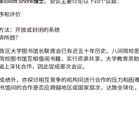
事
Elliott Shore
博士
。会议主要讨论以下四个议题：
序和评价
方法：开放或封闭的系统
势所趋？
政区大学图书馆长联席会已有近五十年历史。八间院校
院校图书馆互相借阅书籍，实行资源共享。大学教育资助委
础上深化合作，因此促成是次会议。
成绩外，亦探讨相互竞争的机构间进行合作的压力和困
书馆间的合作是否应跨越地区或国家层次，达致全球化