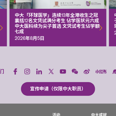
中大「环球医学」连续13年全港收生之冠
囊括12名文凭试满分考生 佔学医状元六成
中大医科续为尖子首选 文凭试考生佔学额
七成
2026年8月5日
们
宣传申请（仅限中大职员）
活动
中大成就